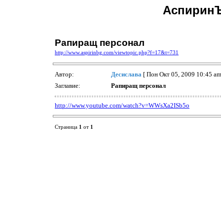
АспиринЪ
Рапиращ персонал
http://www.aspirinbg.com/viewtopic.php?f=17&t=731
Автор:
Десислава
[ Пон Окт 05, 2009 10:45 am
Заглавие:
Рапиращ персонал
http://www.youtube.com/watch?v=WWsXa2ISb5o
Страница
1
от
1