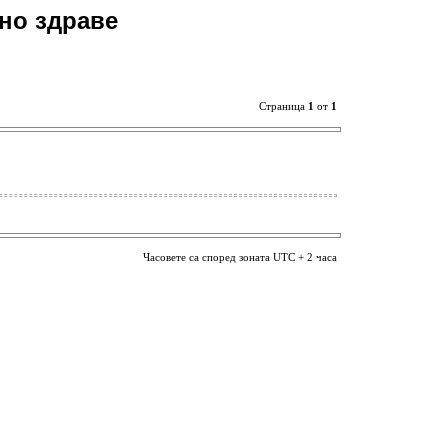
но здраве
Страница
1
от
1
Часовете са според зоната UTC + 2 часа