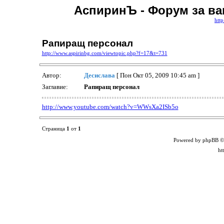
АспиринЪ - Форум за ва
htt
Рапиращ персонал
http://www.aspirinbg.com/viewtopic.php?f=17&t=731
Автор:
Десислава
[ Пон Окт 05, 2009 10:45 am ]
Заглавие:
Рапиращ персонал
http://www.youtube.com/watch?v=WWsXa2ISb5o
Страница
1
от
1
Powered by phpBB ©
ht