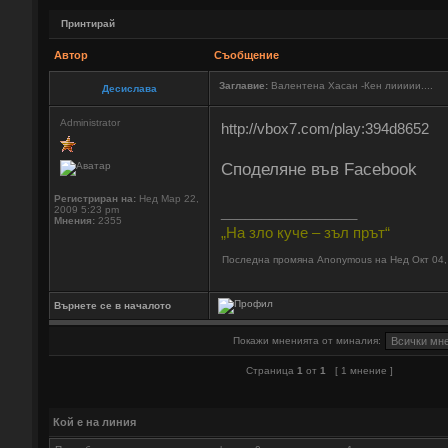
Принтирай
Автор
Съобщение
Заглавие:
Валентена Хасан -Кен лиииии....
Десислава
Administrator
http://vbox7.com/play:394d8652
Споделяне във Facebook
Регистриран на:
Нед Мар 22,
_________________
2009 5:23 pm
Мнения:
2355
„На зло куче – зъл прът“
Последна промяна Anonymous на Нед Окт 04,
Върнете се в началото
Покажи мненията от миналия:
Страница
1
от
1
[ 1 мнение ]
Кой е на линия