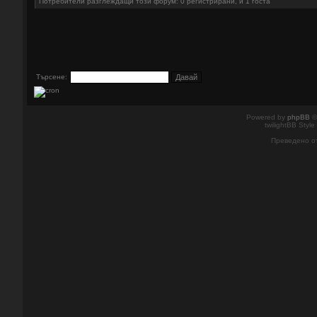
Потребители разглеждащи този форум: 0 регистрирани, и 1 госта
Търсене:
Powered by
phpBB
©
twilightBB Style
Преведено о