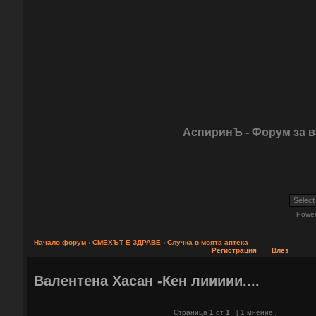
АспиринЪ - Форум за 
Powe
Начало форум
‹
СМЕХЪТ Е ЗДРАВЕ
‹
Случка в моята аптека
Регистрация
Влез
Валентена Хасан -Кен лиииии....
Страница
1
от
1
[ 1 мнение ]