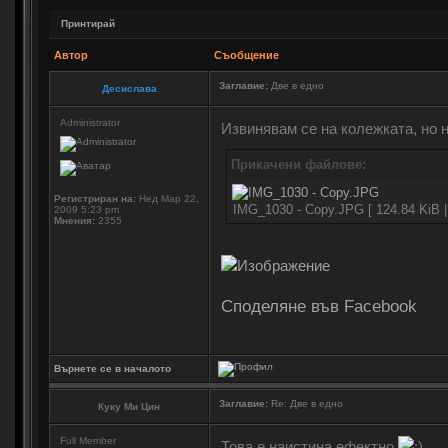
Принтирай
Автор
Съобщение
Заглавие:
Две в едно
Десислава
Administrator
Извинявам се на колежката, но 
Прикачени файлове:
Регистриран на:
Нед Мар 22,
IMG_1030 - Copy.JPG [ 124.84 KiB 
2009 5:23 pm
Мнения:
2355
Споделяне във Facebook
Върнете се в началото
Заглавие:
Re: Две в едно
Куку Ми Цин
Full Member
Това е наистина ефектно