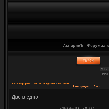
АспиринЪ - Форум за 
Powe
Начало форум
‹
СМЕХЪТ Е ЗДРАВЕ
‹
ЗА АПТЕКА
Регистрация
Влез
Две в едно
Страница
1
от
1
[ 2 мнения ]