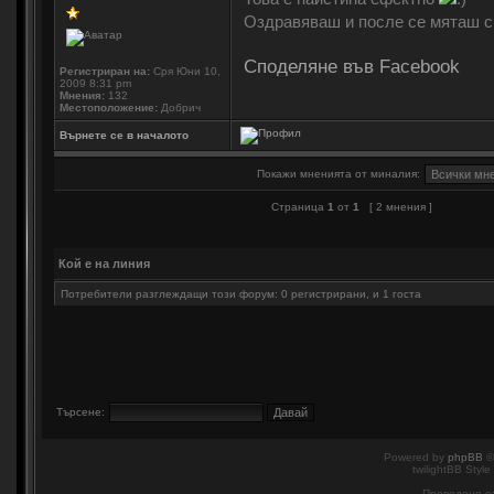
Оздравяваш и после се мяташ 
Споделяне във Facebook
Регистриран на:
Сря Юни 10,
2009 8:31 pm
Мнения:
132
Местоположение:
Добрич
Върнете се в началото
Покажи мненията от миналия:
Страница
1
от
1
[ 2 мнения ]
Кой е на линия
Потребители разглеждащи този форум: 0 регистрирани, и 1 госта
Търсене:
Powered by
phpBB
©
twilightBB Style
Преведено о