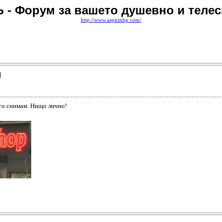
 - Форум за вашето душевно и телес
http://www.aspirinbg.com/
]
 го снимам. Нищо лично!