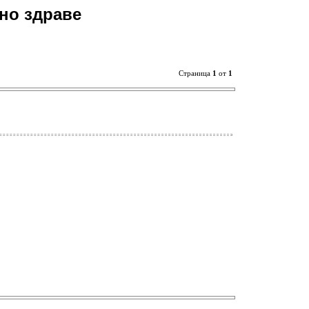
но здраве
Страница
1
от
1