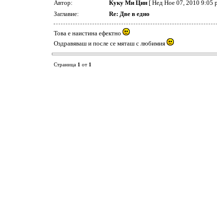
Автор:
Куку Ми Цин
[ Нед Ное 07, 2010 9:05 
Заглавие:
Re: Две в едно
Това е наистина ефектно
Оздравяваш и после се мяташ с любимия
Страница
1
от
1