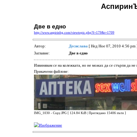
АспиринЪ
Две в едно
http://www.aspirinbg.com/viewtopic.php?f=179&t=1709
Автор:
Десислава
[ Нед Ное 07, 2010 4:56 pm 
Заглавие:
Две в едно
Извинявам се на колежката, но не можах да се стърпя да не
Прикачени файлове:
IMG_1030 - Copy.JPG [ 124.84 KiB | Прегледано 15406 пъти ]