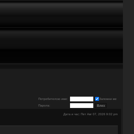
е
Потребителско име:
Запомни ме
Парола:
Дата и час: Пет Авг 07, 2026 9:02 pm