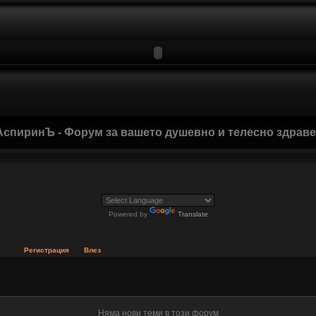
АспиринЪ - Форум за вашето душевно и телесно здрав
Powered by
Translate
Регистрация
Влез
Няма нови теми в този форум