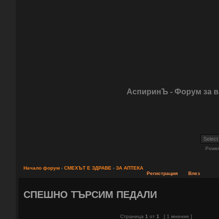
АспиринЪ - Форум за 
Powe
Начало форум
‹
СМЕХЪТ Е ЗДРАВЕ
‹
ЗА АПТЕКА
Регистрация
Влез
СПЕШНО ТЪРСИМ ПЕДАЛИ
Страница
1
от
1
[ 1 мнение ]