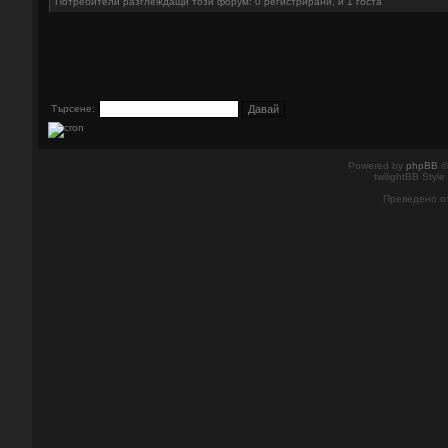
Потребители разглеждащи този форум: 0 регистрирани, и 1 госта
Търсене:
Powered by
phpBB
©
twilightBB Style
Преведено о