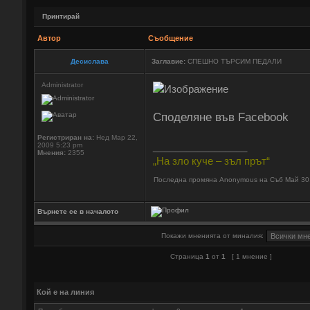
Принтирай
Автор
Съобщение
Десислава
Заглавие:
СПЕШНО ТЪРСИМ ПЕДАЛИ
Administrator
Споделяне във Facebook
Регистриран на:
Нед Мар 22,
_________________
2009 5:23 pm
Мнения:
2355
„На зло куче – зъл прът“
Последна промяна Anonymous на Съб Май 30,
Върнете се в началото
Покажи мненията от миналия:
Страница
1
от
1
[ 1 мнение ]
Кой е на линия