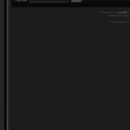
Търсене:
Powered by
phpBB
©
twilightBB Style
Преведено о