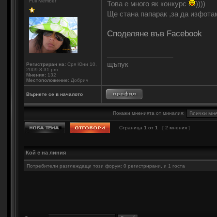
Full Member
Това е много як конкурс
))))
Ще стана папарак ,за да изфота
Споделяне във Facebook
_________________
щъпук
Регистриран на:
Сря Юни 10,
2009 8:31 pm
Мнения:
132
Местоположение:
Добрич
Върнете се в началото
Покажи мненията от миналия:
Страница
1
от
1
[ 2 мнения ]
Кой е на линия
Потребители разглеждащи този форум: 0 регистрирани, и 1 госта