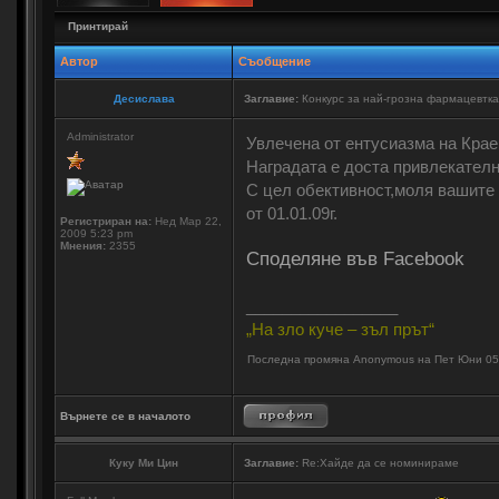
Принтирай
Автор
Съобщение
Десислава
Заглавие:
Конкурс за най-грозна фармацевтка
Administrator
Увлечена от ентусиазма на Крае
Наградата е доста привлекателн
С цел обективност,моля вашите
от 01.01.09г.
Регистриран на:
Нед Мар 22,
2009 5:23 pm
Мнения:
2355
Споделяне във Facebook
_________________
„На зло куче – зъл прът“
Последна промяна Anonymous на Пет Юни 05,
Върнете се в началото
Куку Ми Цин
Заглавие:
Re:Хайде да се номинираме