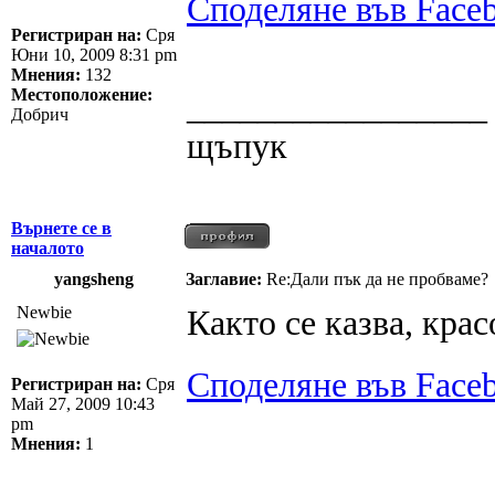
Споделяне във Face
Регистриран на:
Сря
Юни 10, 2009 8:31 pm
Мнения:
132
Местоположение:
_________________
Добрич
щъпук
Върнете се в
началото
yangsheng
Заглавие:
Re:Дали пък да не пробваме?
Newbie
Както се казва, кра
Споделяне във Face
Регистриран на:
Сря
Май 27, 2009 10:43
pm
Мнения:
1