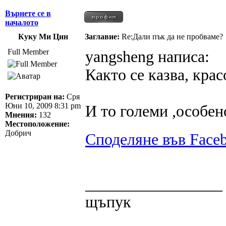
Върнете се в
началото
Куку Ми Цин
Заглавие:
Re:Дали пък да не пробваме?
Full Member
yangsheng написа:
Както се казва, кра
Регистриран на:
Сря
Юни 10, 2009 8:31 pm
И то големи ,особен
Мнения:
132
Местоположение:
Добрич
Споделяне във Face
_________________
щъпук