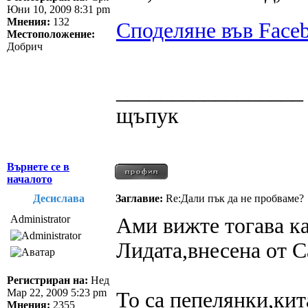
Юни 10, 2009 8:31 pm
Мнения:
132
Споделяне във Face
Местоположение:
Добрич
_________________
щъпук
Върнете се в
началото
Десислава
Заглавие:
Re:Дали пък да не пробваме?
Administrator
Ами вижте тогава к
Лидата,внесена от С
Регистриран на:
Нед
Мар 22, 2009 5:23 pm
То са пепелянки,кит
Мнения:
2355