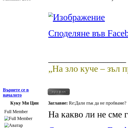
Споделяне във Face
_________________
„На зло куче – зъл 
Върнете се в
началото
Куку Ми Цин
Заглавие:
Re:Дали пък да не пробваме?
Full Member
На какво ли не сме 