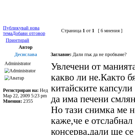
Публикувай нова
Страница
1
от
1
[ 6 мнения ]
тема
Добави отговор
Принтирай
Автор
Десислава
Заглавие:
Дали пък да не пробваме?
Administrator
Увлечени от манията
какво ли не.Както б
китайските капсули 
Регистриран на:
Нед
Мар 22, 2009 5:23 pm
да има печени смлян
Мнения:
2355
Но тази снимка ме н
каже,че е отслабнал
консерва,дали ще се