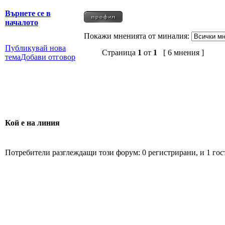
Върнете се в
началото
Покажи мненията от миналия:
Публикувай нова
Страница
1
от
1
[ 6 мнения ]
тема
Добави отговор
Кой е на линия
Потребители разглеждащи този форум: 0 регистрирани, и 1 гос