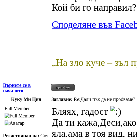
Кой би го направил?
Споделяне във Face
_________________
„На зло куче – зъл 
Върнете се в
началото
Куку Ми Цин
Заглавие:
Re:Дали пък да не пробваме?
Full Member
Бляях, гадост
Да ти кажа,Деси,ако
яла,ама в тоя вид,
Регистриран на:
Сря