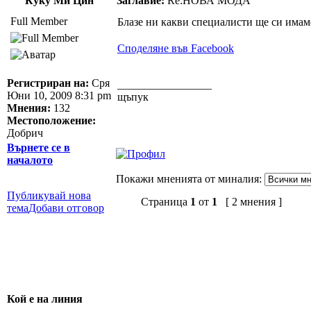
Куку Ми Цин
Заглавие:
Re:НОВА МОДА
Full Member
Блазе ни какви специалисти ще си имаме
Споделяне във Facebook
Регистриран на:
Сря
_________________
Юни 10, 2009 8:31 pm
щъпук
Мнения:
132
Местоположение:
Добрич
Върнете се в
началото
Покажи мненията от миналия:
Публикувай нова
Страница
1
от
1
[ 2 мнения ]
тема
Добави отговор
Кой е на линия