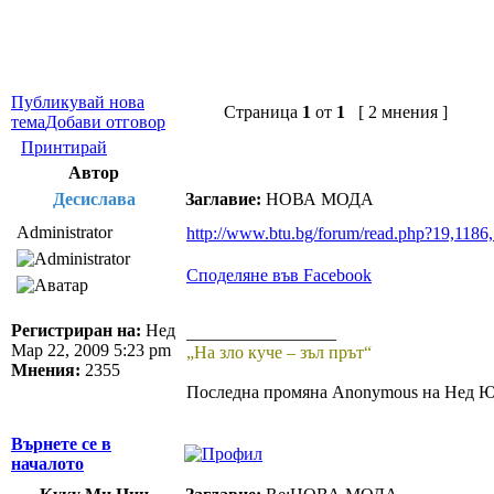
Публикувай нова
Страница
1
от
1
[ 2 мнения ]
тема
Добави отговор
Принтирай
Автор
Десислава
Заглавие:
НОВА МОДА
Administrator
http://www.btu.bg/forum/read.php?19,1186
Споделяне във Facebook
Регистриран на:
Нед
_________________
Мар 22, 2009 5:23 pm
„На зло куче – зъл прът“
Мнения:
2355
Последна промяна Anonymous на Нед Юл
Върнете се в
началото