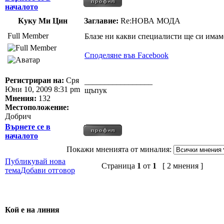
началото
Куку Ми Цин
Заглавие:
Re:НОВА МОДА
Full Member
Блазе ни какви специалисти ще си имаме
Споделяне във Facebook
Регистриран на:
Сря
_________________
Юни 10, 2009 8:31 pm
щъпук
Мнения:
132
Местоположение:
Добрич
Върнете се в
началото
Покажи мненията от миналия:
Публикувай нова
Страница
1
от
1
[ 2 мнения ]
тема
Добави отговор
Кой е на линия