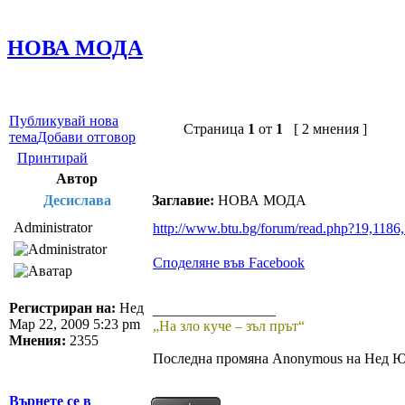
НОВА МОДА
Публикувай нова
Страница
1
от
1
[ 2 мнения ]
тема
Добави отговор
Принтирай
Автор
Десислава
Заглавие:
НОВА МОДА
Administrator
http://www.btu.bg/forum/read.php?19,1186
Споделяне във Facebook
Регистриран на:
Нед
_________________
Мар 22, 2009 5:23 pm
„На зло куче – зъл прът“
Мнения:
2355
Последна промяна Anonymous на Нед Юл
Върнете се в