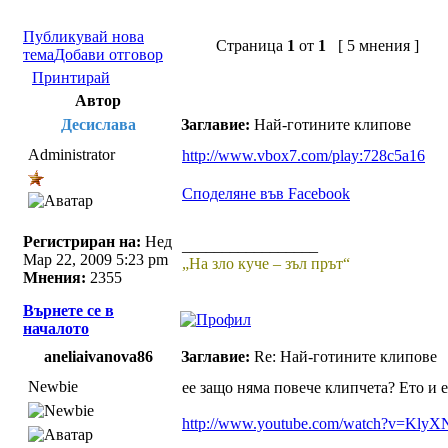
Публикувай нова
Страница
1
от
1
[ 5 мнения ]
тема
Добави отговор
Принтирай
Автор
Десислава
Заглавие:
Най-готините клипове
Administrator
http://www.vbox7.com/play:728c5a16
Споделяне във Facebook
Регистриран на:
Нед
_________________
Мар 22, 2009 5:23 pm
„На зло куче – зъл прът“
Мнения:
2355
Върнете се в
началото
aneliaivanova86
Заглавие:
Re: Най-готините клипове
Newbie
ее защо няма повече клипчета? Ето и е
http://www.youtube.com/watch?v=KlyX