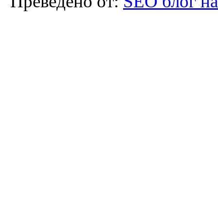
Преведено от:
SEO блог н