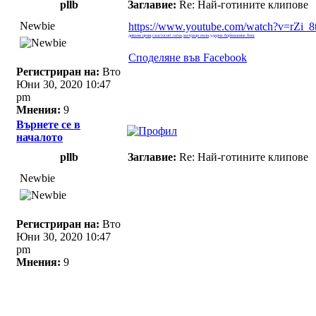
pllb
Заглавие:
Re: Най-готините клипове
Newbie
https://www.youtube.com/watch?v=rZi_
дивани цени
,
cauciucuri iarna
,
матраци екон
,
ударна бормашина бош
Споделяне във Facebook
Регистриран на:
Вто
Юни 30, 2020 10:47
pm
Мнения:
9
Върнете се в
началото
pllb
Заглавие:
Re: Най-готините клипове
Newbie
Регистриран на:
Вто
Юни 30, 2020 10:47
pm
Мнения:
9