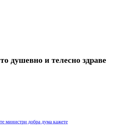
то душевно и телесно здраве
те министри добра дума кажете