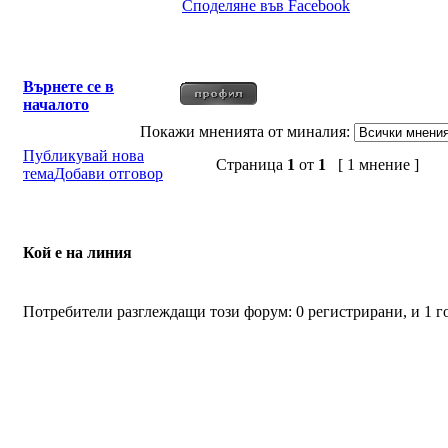
Споделяне във Facebook
Върнете се в
началото
Покажи мненията от миналия:
Публикувай нова
Страница
1
от
1
[ 1 мнение ]
тема
Добави отговор
Кой е на линия
Потребители разглеждащи този форум: 0 регистрирани, и 1 г