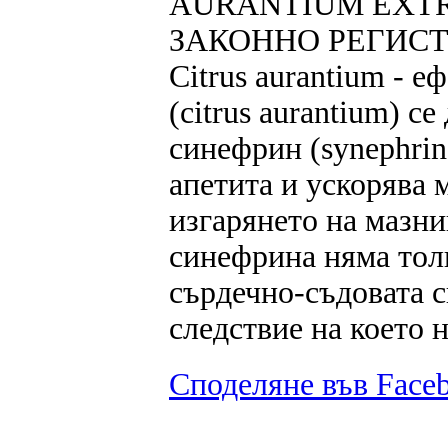
AURANTIUM EXTRA
ЗАКОННО РЕГИСТ
Citrus aurantium - е
(citrus aurantium) с
синефрин (synephrin
апетита и ускорява 
изгарянето на мазни
синефрина няма тол
сърдечно-съдовата с
следствие на което н
Споделяне във Face