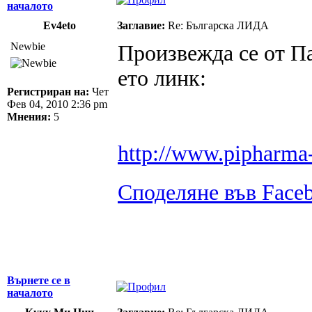
началото
Ev4eto
Заглавие:
Re: Българска ЛИДА
Newbie
Произвежда се от П
ето линк:
Регистриран на:
Чет
Фев 04, 2010 2:36 pm
Мнения:
5
http://www.pipharma
Споделяне във Face
Върнете се в
началото