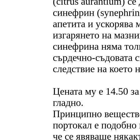
(citrus aurantium) с
синефрин (synephrin
апетита и ускорява 
изгарянето на мазни
синефрина няма тол
сърдечно-съдовата с
следствие на което н
Цената му е 14.50 за
гладно.
Принципно вещество
портокал е подобно 
че се явяваше някак