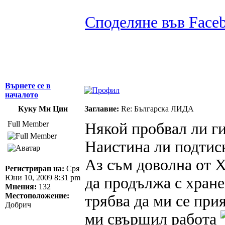
Споделяне във Face
Върнете се в
началото
Куку Ми Цин
Заглавие:
Re: Българска ЛИДА
Full Member
Някой пробвал ли ги
Наистина ли подтис
Аз съм доволна от 
Регистриран на:
Сря
Юни 10, 2009 8:31 pm
да продължа с хране
Мнения:
132
Местоположение:
трябва да ми се при
Добрич
ми свършил работа