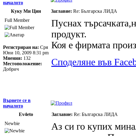
началото
Куку Ми Цин
Заглавие:
Re: Българска ЛИДА
Full Member
Пуснах търсачката,н
продукт.
Коя е фирмата прои
Регистриран на:
Сря
Юни 10, 2009 8:31 pm
Мнения:
132
Споделяне във Face
Местоположение:
Добрич
Върнете се в
началото
Ev4eto
Заглавие:
Re: Българска ЛИДА
Newbie
Аз си го купих мина