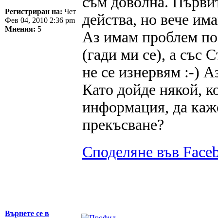
съм доволна. Първит
Регистриран на:
Чет
действа, но вече и
Фев 04, 2010 2:36 pm
Мнения:
5
Аз имам проблем по
(гади ми се), а със
не се изнервям :-) А
Като дойде някой, к
информация, да каже
прекъсване?
Споделяне във Face
Върнете се в