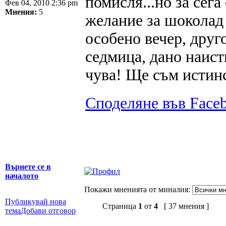
помисля...но за сег
Фев 04, 2010 2:36 pm
Мнения:
5
желание за шоколад 
особено вечер, друг
седмица, дано наист
чува! Ще съм истинс
Споделяне във Face
Върнете се в
началото
Покажи мненията от миналия:
Публикувай нова
Страница
1
от
4
[ 37 мнения ]
тема
Добави отговор