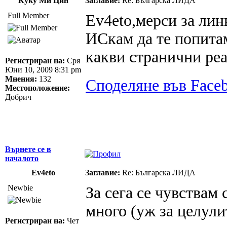
Куку Ми Цин
Заглавие:
Re: Българска ЛИДА
Full Member
Ev4eto,мерси за ли
ИСкам да те попита
какви странични ре
Регистриран на:
Сря
Юни 10, 2009 8:31 pm
Мнения:
132
Споделяне във Face
Местоположение:
Добрич
Върнете се в
началото
Ev4eto
Заглавие:
Re: Българска ЛИДА
Newbie
За сега се чувствам 
много (уж за целулит
Регистриран на:
Чет