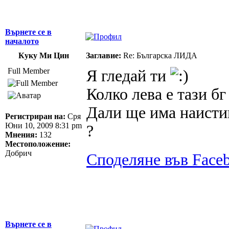
Върнете се в
началото
Куку Ми Цин
Заглавие:
Re: Българска ЛИДА
Full Member
Я гледай ти
Колко лева е тази бг
Дали ще има наистин
Регистриран на:
Сря
Юни 10, 2009 8:31 pm
?
Мнения:
132
Местоположение:
Добрич
Споделяне във Face
Върнете се в