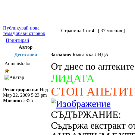
Публикувай нова
Страница
1
от
4
[ 37 мнения ]
тема
Добави отговор
Принтирай
Автор
Десислава
Заглавие:
Българска ЛИДА
Administrator
От днес по аптеките
ЛИДАТА
СТОП АПЕТИТ
Регистриран на:
Нед
Мар 22, 2009 5:23 pm
Мнения:
2355
СЪДЪРЖАНИЕ:
Съдържа екстракт о