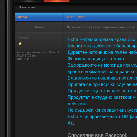
Принтирай
Автор
Съобщение
Pavel
Заглавие:
Extra F-прахообразна храна 250 гр.
Newbie
Extra F-прахообразна храна 250 
Хранителна добавка с балансир
Директен източник на пълен наб
Регистриран на:
Чет Фев 04,
2010 3:55 pm
Формула щадяща стомаха.
Мнения:
19
За хора,които не могат да прегл
храна в нормалния за здрави хо
Благоприятно повлиява постопе
Прилага се при всички случаи н
При диети с цел качване на теле
Продуктът е студено разтворим 
действие.
Не съдържа консерванти,изкуст
Extra F се произвежда от ПИфа
АД.
Споделяне във Facebook