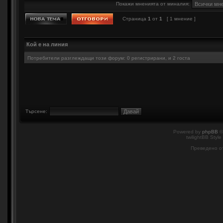
Покажи мненията от миналия:
Страница
1
от
1
[ 1 мнение ]
Кой е на линия
Потребители разглеждащи този форум: 0 регистрирани, и 2 госта
Търсене:
Powered by
phpBB
©
twilightBB Style
Преведено о