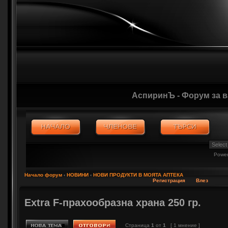
АспиринЪ - Форум за 
Powe
Начало форум
‹
НОВИНИ
‹
НОВИ ПРОДУКТИ В МОЯТА АПТЕКА
Регистрация
Влез
Extra F-прахообразна храна 250 гр.
Страница
1
от
1
[ 1 мнение ]