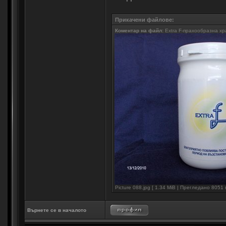
Прикачени файлове:
Коментар на файл:
Extra F-прахообразна хр
Picture 088.jpg [ 1.34 MiB | Прегледано 8051 
Върнете се в началото