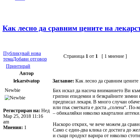
Как лесно да сравним цените на лекарс
Публикувай нова
Страница
1
от
1
[ 1 мнение ]
тема
Добави отговор
Принтирай
Автор
lekarstvatop
Заглавие:
Как лесно да сравним цените 
Newbie
Бих искал да насоча вниманието Ви към 
грипни епидемии и безкрайните зимни н
предписал лекаря. В много случаи обаче
или пък сметката е доста „солена“. По-м
Регистриран на:
Нед
– обикаляйки няколко квартални аптеки
Мар 25, 2018 11:16
am
Наскоро открих, че вече можем да сравн
Мнения:
1
Само с един-два клика се достига до же
и същи продукт варира от няколко стоти