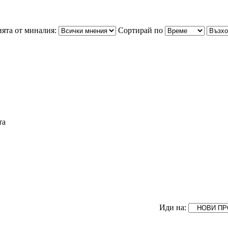
ята от миналия:
Сортирай по
та
Иди на: