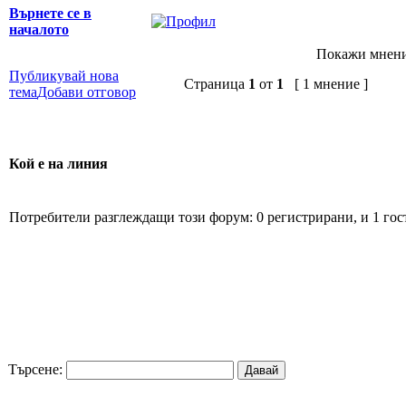
Върнете се в
началото
Покажи мнени
Публикувай нова
Страница
1
от
1
[ 1 мнение ]
тема
Добави отговор
Кой е на линия
Потребители разглеждащи този форум: 0 регистрирани, и 1 гос
Търсене: