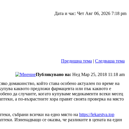
Дата и час: Чет Авг 06, 2026 7:18 pm
Предишна тема
|
Следваща тема
Публикувано на:
Нед Мар 25, 2018 11:18 am
сяко домакинство, който става особено актуален по време на
 купува каквото предложи фармацевта или пък каквото е
особено да случаите, когато купуваме медикаменти всеки месец
аптеки, а по-възрастните хора правят своята проверка на място
птеки, събрани всички на едно място на
https://lekarstva.top
птеки. Изненадващо се оказва, че разликите в цената на един