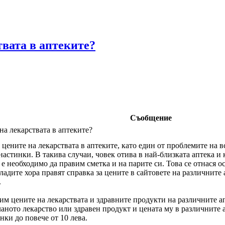
твата в аптеките?
Съобщение
на лекарствата в аптеките?
цените на лекарствата в аптеките, като един от проблемите на в
астинки. В такива случаи, човек отива в най-близката аптека и
 е необходимо да правим сметка и на парите си. Това се отнася 
ладите хора правят справка за цените в сайтовете на различните 
.
им цените на лекарствата и здравните продукти на различните а
ланото лекарство или здравен продукт и цената му в различните а
нки до повече от 10 лева.