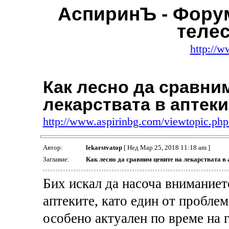
АспиринЪ - Фору
теле
http://w
Как лесно да сравни
лекарствата в аптек
http://www.aspirinbg.com/viewtopic.p
Автор:
lekarstvatop
[ Нед Мар 25, 2018 11:18 am ]
Заглавие:
Как лесно да сравним цените на лекарствата в 
Бих искал да насоча вниманиет
аптеките, като един от проблем
особено актуален по време на 