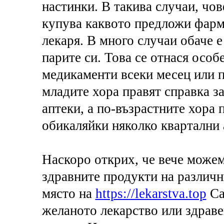
настинки. В такива случаи, чов
купува каквото предложи фарма
лекаря. В много случаи обаче 
парите си. Това се отнася особ
медикаменти всеки месец или п
младите хора правят справка за
аптеки, а по-възрастните хора 
обикаляйки няколко квартални 
Наскоро открих, че вече можем
здравните продукти на различн
място на
https://lekarstva.top
Са
желаното лекарство или здраве