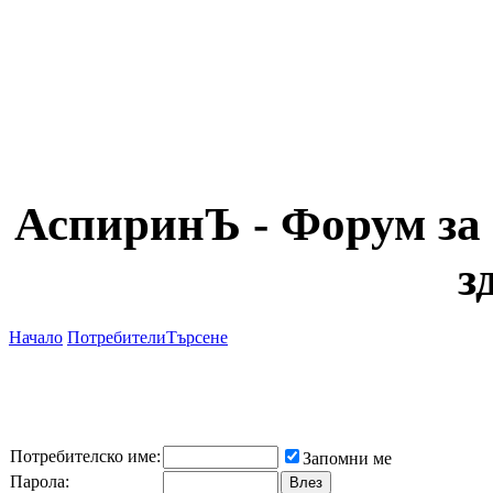
АспиринЪ - Форум за 
з
Начало
Потребители
Търсене
Потребителско име:
Запомни ме
Парола: