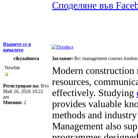
Споделяне във Face
Върнете се в
началото
cikyaalmera
Заглавие:
Re: management courses london
Newbie
Modern construction 
resources, communicat
Регистриран на:
Вто
effectively. Studying
Май 26, 2026 10:22
am
provides valuable kn
Мнения:
2
methods and industry 
Management also suppo
programmes designed 