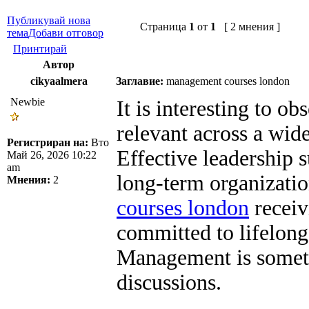
Публикувай нова
Страница
1
от
1
[ 2 мнения ]
тема
Добави отговор
Принтирай
Автор
cikyaalmera
Заглавие:
management courses london
Newbie
It is interesting to 
relevant across a wide
Регистриран на:
Вто
Effective leadership s
Май 26, 2026 10:22
am
long-term organizatio
Мнения:
2
courses london
receiv
committed to lifelong
Management is someti
discussions.