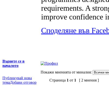
requirements. A stro
improve confidence i
Споделяне във Face
Върнете се в
началото
Покажи мненията от миналия:
Публикувай нова
Страница
1
от
1
[ 2 мнения ]
тема
Добави отговор