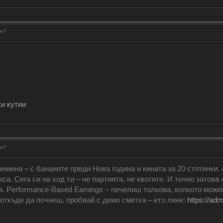
рю?
и кутии
рю?
ремена – с бананите преди Нова година и кината за 20 стотинки.
са. Сега си на ход ти – не партията, не квотите. И точно затова
ия. Performance-Based Earnings – печелиш толкова, колкото може
 откъде да почнеш, пробвай с демо сметка – ето линк:
https://ad