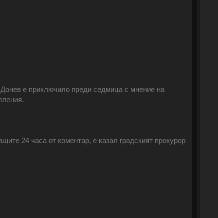
Донев е приключило преди седмица с мнение на
пления.
ите 24 часа от коментар, е казал градският прокурор