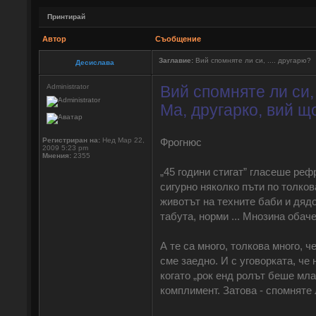
Принтирай
Автор
Съобщение
Заглавие:
Вий спомняте ли си, .... другарю?
Десислава
Administrator
Вий спомняте ли си, 
Ма, другарко, вий 
Регистриран на:
Нед Мар 22,
Фрогнюс
2009 5:23 pm
Мнения:
2355
„45 години стигат” гласеше рефр
сигурно няколко пъти по толков
животът на техните баби и дядо
табута, норми ... Мнозина обач
А те са много, толкова много, 
сме заедно. И с уговорката, че
когато „рок енд ролът беше мла
комплимент. Затова - спомняте 