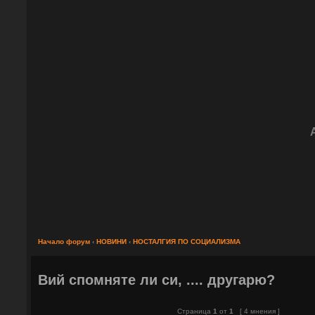
Начало форум
‹
НОВИНИ
‹
НОСТАЛГИЯ ПО СОЦИАЛИЗМА
Вий спомняте ли си, .... другарю?
Страница
1
от
1
[ 4 мнения ]