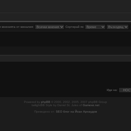
 мненията от миналия:
Сортирай по
Иди на:
Powered by
phpBB
© 2000, 2002, 2005, 2007 phpBB Group
twilightBB Style by Daniel St. Jules of
Gamexe.net
Преведено от:
SEO блог на Йоан Арнаудов