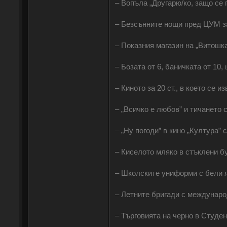
‒ Вопъла „Другарю/ко, защо се
‒ Безсънните нощи пред ЦУМ за
‒ Показния магазин на „Витошка”
‒ Бозата от 6, баничката от 10, 
‒ Киното за 20 ст., в което се 
‒ „Всичко е любов” и тичането 
‒ „Ну погоди” в кино „Култура” 
‒ Киселото мляко в стъклени бу
‒ Школските униформи с бели я
‒ Летните бригади с междунаро
‒ Търговията на черно в Студент