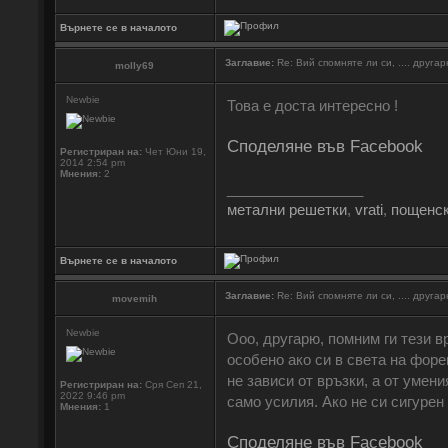
Върнете се в началото
Заглавие:
Re: Вий спомняте ли си, .... друга
molly69
Newbie
Това е доста интересно !
Споделяне във Facebook
Регистриран на:
Чет Юни 19,
2014 2:54 pm
Мнения:
2
_________________
метални решетки
,
vrati
,
пощенск
Върнете се в началото
Заглавие:
Re: Вий спомняте ли си, .... друга
movemih
Newbie
Ооо, другарю, помним ги тези в
особено ако си в света на форек
не зависи от връзки, а от умен
Регистриран на:
Сря Сеп 21,
2022 9:46 pm
само усилия. Ако не си сигурен
Мнения:
1
Споделяне във Facebook