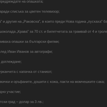
 предреждате на опашката;
ради списъка за цветен телевизор;
 и другия на „Раковска”, в които преди Нова година „пускаха” б
шоколада „Крава” за 70 ст. и билетчетата за трамвай от 4 и тролей
извиваха опашки за български филми;
след Иван Иванов за автографи;
с доглеждане;
рканчета с капачка от станиол;
кички и оръфаните, дошити с кожа, лакти на момчешките сака;
дно участие;
ски град ‒ долар за 3 лв.;