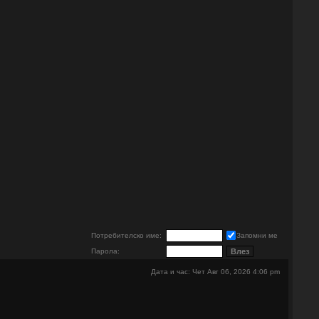
е
Потребителско име:
Запомни ме
Парола:
Дата и час: Чет Авг 06, 2026 4:06 pm