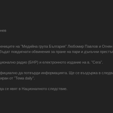
онев
ениците на "Медийна група България" Любомир Павлов и Огнян 
ъдат повдигнати обвинения за пране на пари и дънъчни престъ
ионално радио (БНР) и електронното издание на в. "Сега".
официално да потвърди информацията. Ще се въздържа в следващ
ран от "Тема daily".
да се явят в Националното следствие.