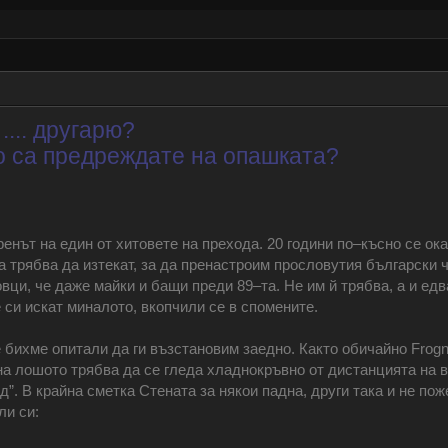
.... другарю?
що са предреждате на опашката?
енът на един от хитовете на прехода. 20 години по‒късно се оказ
а трябва да изтекат, за да пренастроим прословутия български 
вци, че даже майки и бащи преди 89‒та. Не им й трябва, а и е
е си искат миналото, вкопчили се в спомените.
че бихме опитали да ги възстановим заедно. Както обичайно Frog
 на лошото трябва да се гледа хладнокръвно от дистанцията на в
д”. В крайна сметка Стената за някои падна, други така и не пож
ли си: