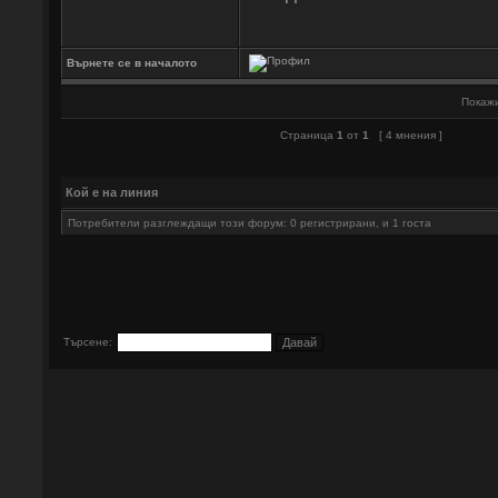
Върнете се в началото
Покажи
Страница
1
от
1
[ 4 мнения ]
Кой е на линия
Потребители разглеждащи този форум: 0 регистрирани, и 1 госта
Търсене: