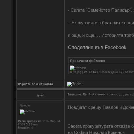
- Сагата "Семейство Палисър", 
‒ Екскурзиите в братските соци
и още, и още. . . Историята тря
Споделяне във Facebook
Прикачени файлове:
retro.jpg [ 25.72 KiB | Прегледано 17272 път
Върнете се в началото
Заглавие:
Re: Вий спомняте ли си, .... друга
tyrel
Newbie
Повдигат срещу Павлов и Донев
Регистриран на:
Вто Мар 24,
2009 5:12 am
Засега прокуратурата отказва 
Мнения:
4
на София Николай Кокинов