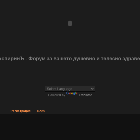
АспиринЪ - Форум за вашето душевно и телесно здрав
Powered by
Translate
Регистрация
Влез