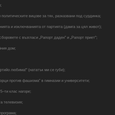
;
и политическите вицове за тях, разказвани под сурдинка;
ията и изключванията от партията (дамга за цял живот);
боровете с възгласи „Рапорт даден” и „Рапорт приет”;
ния дом;
ртийо любима!” (нататък ми се губи);
борци против фашизма” в гимназии и университети;
5‒ти клас нагоре;
а телевизия;
програма;