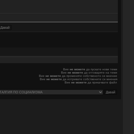
Вие
не можете
да пускате нови теми
Вие
не можете
да отговаряте на теми
Вие
не можете
да променяте собственото си мнение
Вие
не можете
да изтривате собствените си мнения
Вие
не можете
да прикачвате файл