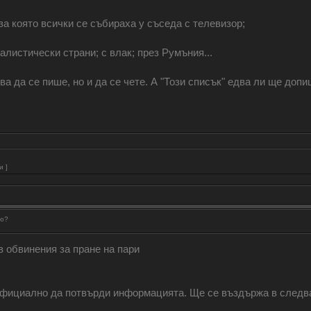
за която всички се събираха у съседа с телевизор;
алистически страни; с влак; през Румъния...
бва да се пише, но и да се чете. А "Този списък" едва ли ще доп
и ]
рю?
 обвинения за пране на пари
официално да потвърди информацията. Ще се въздържа в следващ