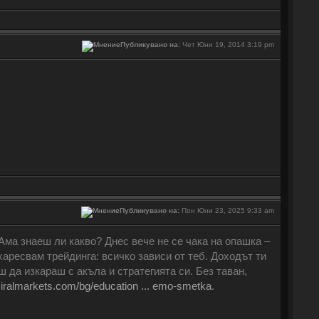
Публикувано на:
Чет Юни 19, 2014 3:19 pm
Публикувано на:
Пон Юни 23, 2025 9:33 am
 Ама знаеш ли какво? Днес вече не се чака на опашка –
 харесвам трейдинга: всичко зависи от теб. Доходът ти
ш да изкараш с акъла и стратегията си. Без таван,
miralmarkets.com/bg/education ... emo-smetka
.