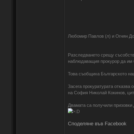
Любомир Павлов (л) и Огнян Д
Разследването срещу съсобств
наблюдаващия прокурор да им б
Това съобщиха Българското нац
Засега прокуратурата отказва 
на София Николай Кокинов, цити
Двамата са получили призовки 
Споделяне във Facebook