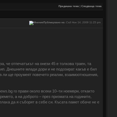
Предишна тема
|
Следваща тема
Публикувано на:
Съб Ное 14, 2009 11:25 pm
а, че отпечатъкът на онези 45 е толкова траен, та
чип. Днешните млади дори и не подозират какъв е бил
два ли ще проумеят повечето реалии, взаимоотношения,
news.bg го прави около всеки 10‒ти ноември, откакто
ремето, а на доброто ‒ през призмата на годините,
елаха да я съборят в себе си. Късата памет обаче не е