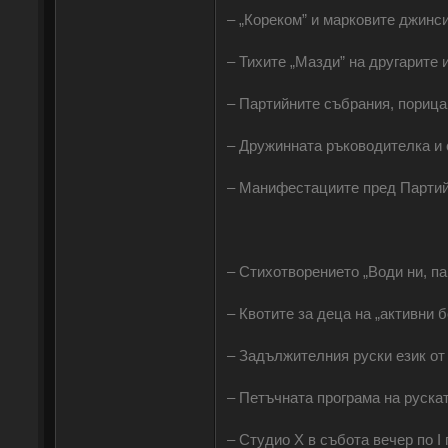
‒ „Кореком” и марковите джинси
‒ Тихите „Мазди” на другарите 
‒ Партийните събрания, порицан
‒ Дружинната ръководителка и с
‒ Манифестациите пред Партий
‒ Стихотворението „Води ни, па
‒ Квотите за деца на „активни 
‒ Задължителния руски език от 
‒ Петъчната програма на рускат
‒ Студио Х в събота вечер по І 