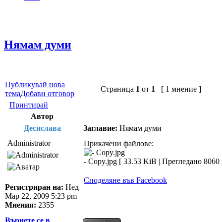
Нямам думи
Публикувай нова
Страница
1
от
1
[ 1 мнение ]
тема
Добави отговор
Принтирай
Автор
Десислава
Заглавие:
Нямам думи
Administrator
Прикачени файлове:
- Copy.jpg [ 33.53 KiB | Прегледано 8060
Споделяне във Facebook
Регистриран на:
Нед
Мар 22, 2009 5:23 pm
Мнения:
2355
Върнете се в