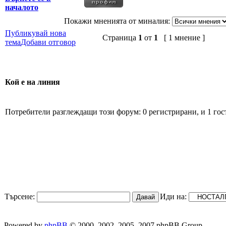
началото
Покажи мненията от миналия:
Публикувай нова
Страница
1
от
1
[ 1 мнение ]
тема
Добави отговор
Кой е на линия
Потребители разглеждащи този форум: 0 регистрирани, и 1 гос
Търсене:
Иди на:
Powered by
phpBB
© 2000, 2002, 2005, 2007 phpBB Group