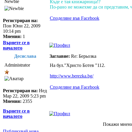
Newbie
Къде е тая книжарница!?
По-рано не можехме да си представим, ч
Споделяне във Facebook
Регистриран на:
Пон Юни 22, 2009
10:14 pm
Мнения:
1
Върнете се в
началото
Десислава
Заглавие:
Re: Берьозка
Administrator
На бул."Христо Ботев "112.
http://www.berezka.bg/
Споделяне във Facebook
Регистриран на:
Нед
Мар 22, 2009 5:23 pm
Мнения:
2355
Върнете се в
началото
Покажи мнени
Публикувай нова