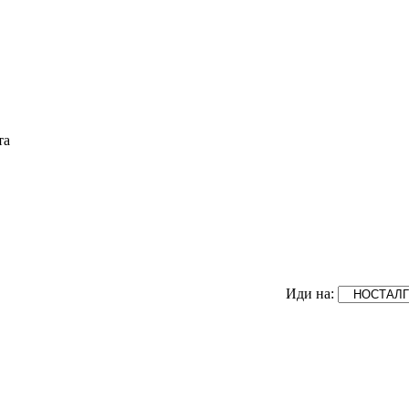
та
Иди на: