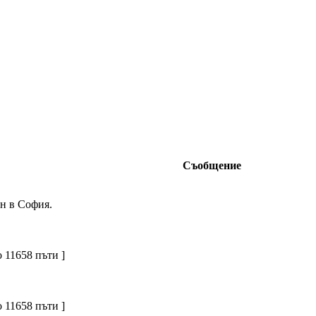
Съобщение
н в София.
 11658 пъти ]
 11658 пъти ]