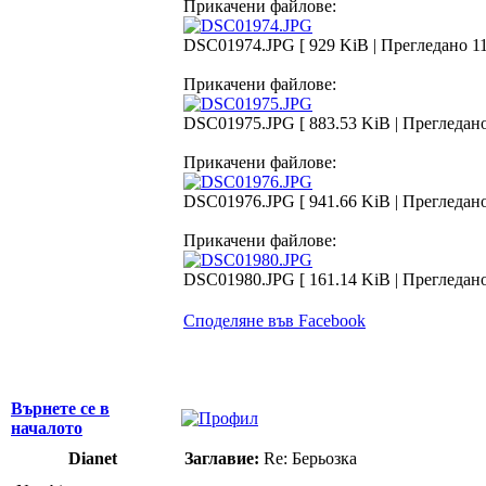
Прикачени файлове:
DSC01974.JPG [ 929 KiB | Прегледано 11
Прикачени файлове:
DSC01975.JPG [ 883.53 KiB | Прегледано
Прикачени файлове:
DSC01976.JPG [ 941.66 KiB | Прегледано
Прикачени файлове:
DSC01980.JPG [ 161.14 KiB | Прегледано
Споделяне във Facebook
Върнете се в
началото
Dianet
Заглавие:
Re: Берьозка