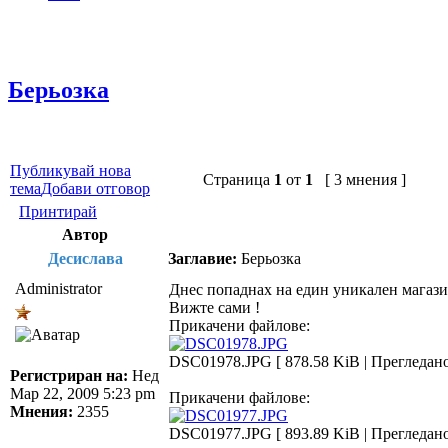
Берьозка
Публикувай нова
Страница
1
от
1
[ 3 мнения ]
тема
Добави отговор
Принтирай
Автор
Десислава
Заглавие:
Берьозка
Administrator
Днес попаднах на един уникален магази
Вижте сами !
Прикачени файлове:
DSC01978.JPG [ 878.58 KiB | Прегледано
Регистриран на:
Нед
Мар 22, 2009 5:23 pm
Прикачени файлове:
Мнения:
2355
DSC01977.JPG [ 893.89 KiB | Прегледано