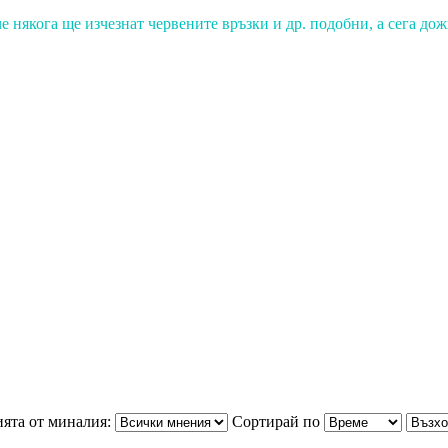
е някога ще изчезнат червените връзки и др. подобни, а сега до
ята от миналия:
Сортирай по