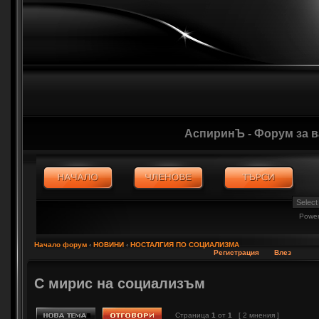
АспиринЪ - Форум за 
Powe
Начало форум
‹
НОВИНИ
‹
НОСТАЛГИЯ ПО СОЦИАЛИЗМА
Регистрация
Влез
С мирис на социализъм
Страница
1
от
1
[ 2 мнения ]