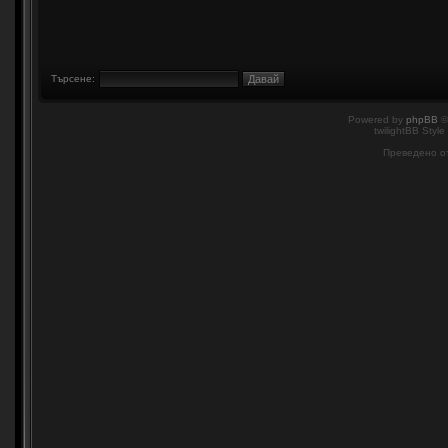
Търсене:
Powered by
phpBB
©
twilightBB Style
Преведено о