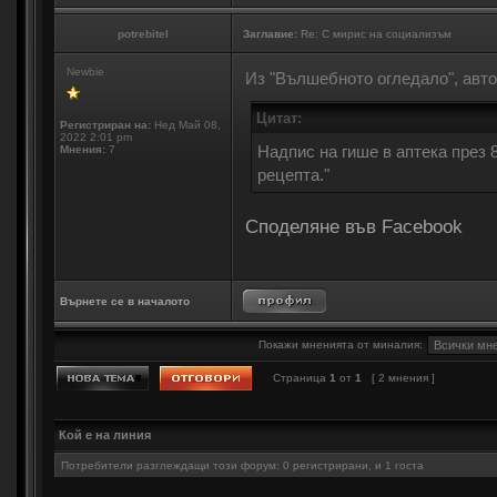
potrebitel
Заглавие:
Re: С мирис на социализъм
Newbie
Из "Вълшебното огледало", авто
Цитат:
Регистриран на:
Нед Май 08,
2022 2:01 pm
Надпис на гише в аптека през 
Мнения:
7
рецепта."
Споделяне във Facebook
Върнете се в началото
Покажи мненията от миналия:
Страница
1
от
1
[ 2 мнения ]
Кой е на линия
Потребители разглеждащи този форум: 0 регистрирани, и 1 госта