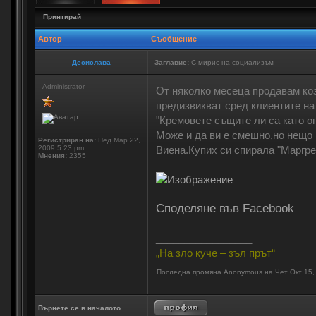
Принтирай
Автор
Съобщение
Десислава
Заглавие:
С мирис на социализъм
Administrator
От няколко месеца продавам коз
предизвикват сред клиентите на
"Кремовете същите ли са като о
Може и да ви е смешно,но нещо 
Регистриран на:
Нед Мар 22,
2009 5:23 pm
Виена.Купих си спирала "Маргрет 
Мнения:
2355
Споделяне във Facebook
_________________
„На зло куче – зъл прът“
Последна промяна Anonymous на Чет Окт 15,
Върнете се в началото