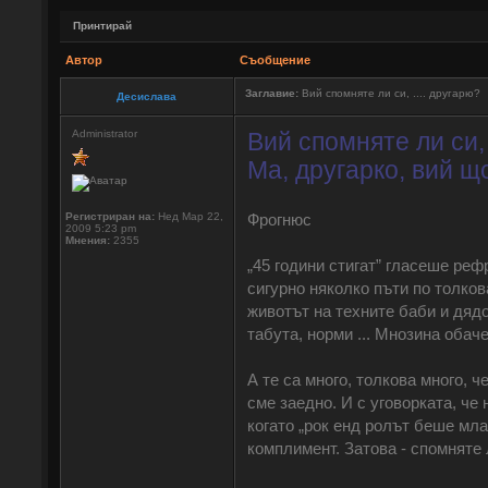
Принтирай
Автор
Съобщение
Заглавие:
Вий спомняте ли си, .... другарю?
Десислава
Administrator
Вий спомняте ли си, 
Ма, другарко, вий 
Регистриран на:
Нед Мар 22,
Фрогнюс
2009 5:23 pm
Мнения:
2355
„45 години стигат” гласеше рефр
сигурно няколко пъти по толков
животът на техните баби и дядо
табута, норми ... Мнозина обач
А те са много, толкова много, 
сме заедно. И с уговорката, че
когато „рок енд ролът беше мла
комплимент. Затова - спомняте 