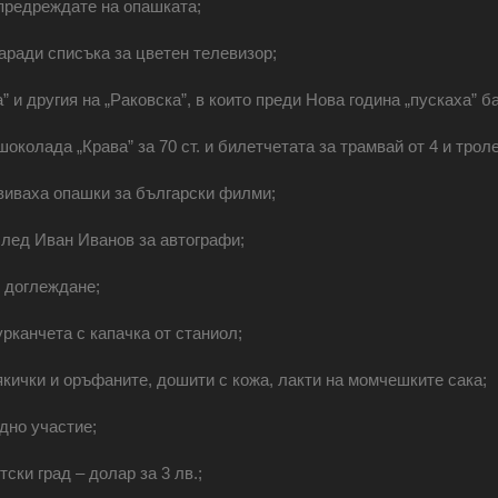
 предреждате на опашката;
ради списъка за цветен телевизор;
 и другия на „Раковска”, в които преди Нова година „пускаха” б
шоколада „Крава” за 70 ст. и билетчетата за трамвай от 4 и тролей
извиваха опашки за български филми;
след Иван Иванов за автографи;
с доглеждане;
рканчета с капачка от станиол;
кички и оръфаните, дошити с кожа, лакти на момчешките сака;
дно участие;
ски град ‒ долар за 3 лв.;