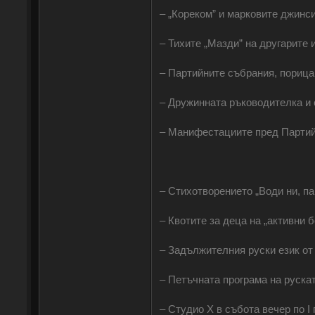
‒ „Кореком” и марковите джинси
‒ Тихите „Мазди” на другарите 
‒ Партийните събрания, порицан
‒ Дружинната ръководителка и с
‒ Манифестациите пред Партий
‒ Стихотворението „Води ни, па
‒ Квотите за деца на „активни 
‒ Задължителния руски език от 
‒ Петъчната програма на рускат
‒ Студио Х в събота вечер по І 