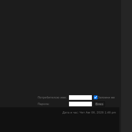
е
Потребителско име:
Запомни ме
Парола:
Дата и час: Чет Авг 06, 2026 1:46 pm