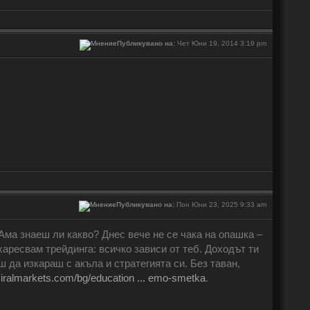
Публикувано на:
Чет Юни 19, 2014 3:19 pm
Публикувано на:
Пон Юни 23, 2025 9:33 am
 Ама знаеш ли какво? Днес вече не се чака на опашка –
 харесвам трейдинга: всичко зависи от теб. Доходът ти
ш да изкараш с акъла и стратегията си. Без таван,
miralmarkets.com/bg/education ... emo-smetka
.