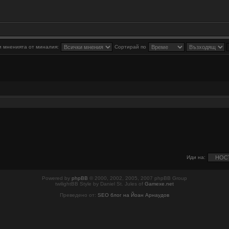
 мненията от миналия:
Сортирай по
Иди на:
Powered by
phpBB
© 2000, 2002, 2005, 2007 phpBB Group
twilightBB Style by Daniel St. Jules of
Gamexe.net
Преведено от:
SEO блог на Йоан Арнаудов