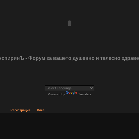
АспиринЪ - Форум за вашето душевно и телесно здрав
Powered by
Translate
Регистрация
Влез