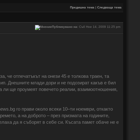
Предишна тема
|
Следваща тема
Публикувано на:
Съб Ное 14, 2009 11:25 pm
а, че отпечатъкът на онези 45 е толкова траен, та
чип. Днешните млади дори и не подозират какъв е бил
два ли ще проумеят повечето реалии, взаимоотношения,
news.bg го прави около всеки 10‒ти ноември, откакто
ремето, а на доброто ‒ през призмата на годините,
елаха да я съборят в себе си. Късата памет обаче не е