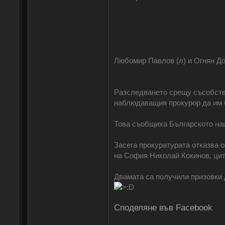
Любомир Павлов (л) и Огнян Д
Разследването срещу съсобств
наблюдаващия прокурор да им б
Това съобщиха Българското нац
Засега прокуратурата отказва 
на София Николай Кокинов, цити
Двамата са получили призовки 
Споделяне във Facebook