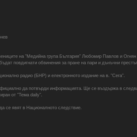
онев
ениците на "Медийна група България" Любомир Павлов и Огнян 
ъдат повдигнати обвинения за пране на пари и дънъчни престъ
ионално радио (БНР) и електронното издание на в. "Сега".
официално да потвърди информацията. Ще се въздържа в следващ
ран от "Тема daily".
да се явят в Националното следствие.