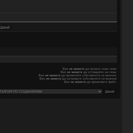
Вие
не можете
да пускате нови теми
Вие
не можете
да отговаряте на теми
Вие
не можете
да променяте собственото си мнение
Вие
не можете
да изтривате собствените си мнения
Вие
не можете
да прикачвате файл