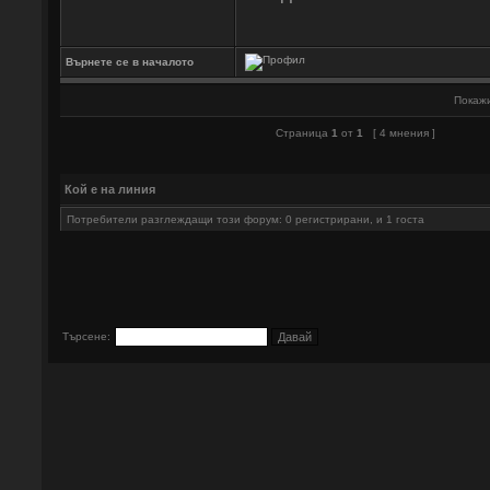
Върнете се в началото
Покажи
Страница
1
от
1
[ 4 мнения ]
Кой е на линия
Потребители разглеждащи този форум: 0 регистрирани, и 1 госта
Търсене: