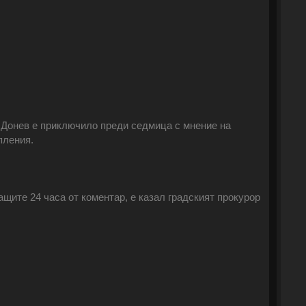
Донев е приключило преди седмица с мнение на
пления.
ите 24 часа от коментар, е казал градският прокурор