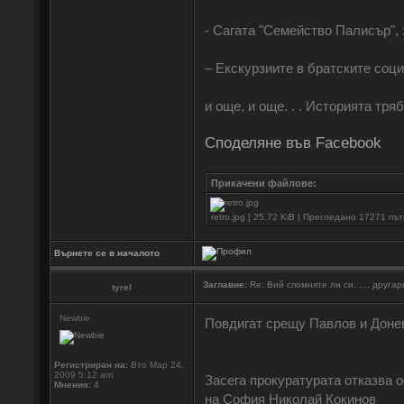
- Сагата "Семейство Палисър", 
‒ Екскурзиите в братските соци
и още, и още. . . Историята тря
Споделяне във Facebook
Прикачени файлове:
retro.jpg [ 25.72 KiB | Прегледано 17271 път
Върнете се в началото
Заглавие:
Re: Вий спомняте ли си, .... друга
tyrel
Newbie
Повдигат срещу Павлов и Донев
Регистриран на:
Вто Мар 24,
2009 5:12 am
Засега прокуратурата отказва 
Мнения:
4
на София Николай Кокинов