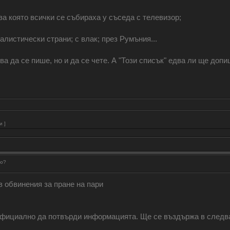
за която всички се събираха у съседа с телевизор;
алистически страни; с влак; през Румъния...
бва да се пише, но и да се чете. А "Този списък" едва ли ще доп
и ]
рю?
 обвинения за пране на пари
официално да потвърди информацията. Ще се въздържа в следващ