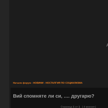
Начало форум
‹
НОВИНИ
‹
НОСТАЛГИЯ ПО СОЦИАЛИЗМА
Вий спомняте ли си, .... другарю?
Страница
1
от
1
[ 4 мнения ]