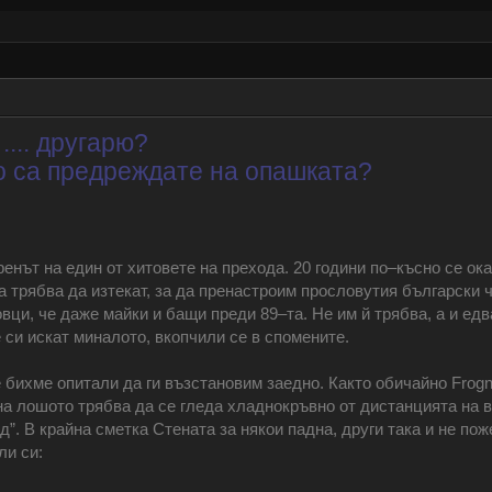
.... другарю?
що са предреждате на опашката?
енът на един от хитовете на прехода. 20 години по‒късно се оказ
а трябва да изтекат, за да пренастроим прословутия български 
вци, че даже майки и бащи преди 89‒та. Не им й трябва, а и е
е си искат миналото, вкопчили се в спомените.
че бихме опитали да ги възстановим заедно. Както обичайно Frog
 на лошото трябва да се гледа хладнокръвно от дистанцията на в
д”. В крайна сметка Стената за някои падна, други така и не пож
ли си: