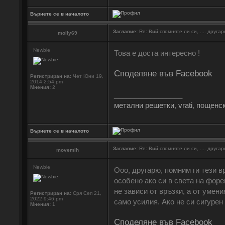
Върнете се в началото
Заглавие:
Re: Вий спомняте ли си, .... друга
molly69
Newbie
Това е доста интересно !
Споделяне във Facebook
Регистриран на:
Чет Юни 19,
2014 2:54 pm
Мнения:
2
_________________
метални решетки
,
vrati
,
пощенск
Върнете се в началото
Заглавие:
Re: Вий спомняте ли си, .... друга
movemih
Newbie
Ооо, другарю, помним ги тези в
особено ако си в света на форек
не зависи от връзки, а от умен
Регистриран на:
Сря Сеп 21,
2022 9:46 pm
само усилия. Ако не си сигурен
Мнения:
1
Споделяне във Facebook