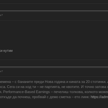
рю?
и кутии
рю?
ремена – с бананите преди Нова година и кината за 20 стотинки.
са. Сега си на ход ти – не партията, не квотите. И точно затова
ия. Performance-Based Earnings – печелиш толкова, колкото може
 откъде да почнеш, пробвай с демо сметка – ето линк:
https://ad