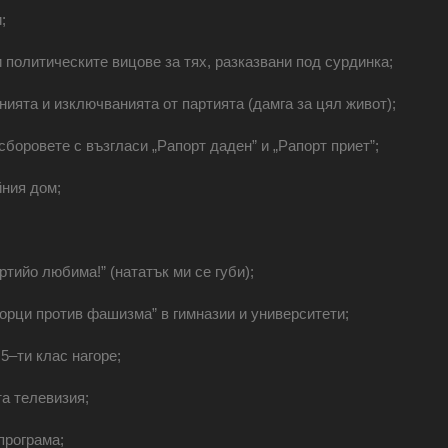
;
и политическите вицове за тях, разказвани под сурдинка;
ията и изключванията от партията (дамга за цял живот);
боровете с възгласи „Рапорт даден” и „Рапорт приет”;
ния дом;
ртийо любима!” (нататък ми се губи);
борци против фашизма” в гимназии и университети;
5‒ти клас нагоре;
а телевизия;
програма;