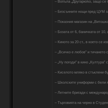
‒ Вопъла „Другарю/ко, защо се
‒ Безсънните нощи пред ЦУМ за
‒ Показния магазин на „Витошка”
‒ Бозата от 6, баничката от 10, 
‒ Киното за 20 ст., в което се 
‒ „Всичко е любов” и тичането 
‒ „Ну погоди” в кино „Култура” 
‒ Киселото мляко в стъклени бу
‒ Школските униформи с бели я
‒ Летните бригади с междунаро
‒ Търговията на черно в Студент