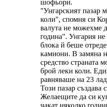
шофьори.
"Унгарският пазар 
коли", спомня си Ко
валута не можехме д
година". Унгария не
блока й беше отреде
камиони. В замяна н
средство страната м
брой леки коли. Еди
равняваше на 23 ла
Този пазар създава 
Желаещите да си куп
чакат няколко годин