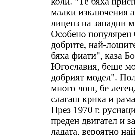
коли. "Те бяха прис
малки изключения а
лиценз на западни м
Особено популярен 
добрите, най-лошите
бяха фиати", каза Б
Югославия, беше мо
добрият модел". Пол
много лош, бе леген
слагаш крика и рама
През 1970 г. руснац
преден двигател и з
ладата, вероятно на