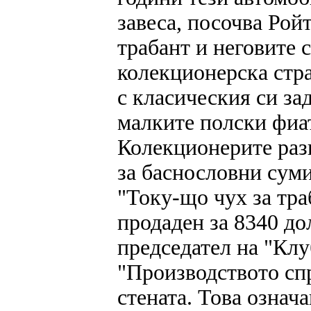
завеса, посочва Рой
трабант и неговите 
колекционерска стр
с класическия си за
малките полски фиат
Колекционерите раз
за баснословни суми
"Току-що чух за тра
продаден за 8340 до
председател на "Клу
"Производството спр
стената. Това означа