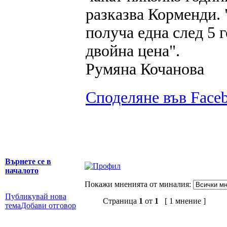
разказва Корменди. 
получа една след 5 
двойна цена".
Румяна Кочанова
Споделяне във Face
Върнете се в
началото
Покажи мненията от миналия:
Публикувай нова
Страница
1
от
1
[ 1 мнение ]
тема
Добави отговор