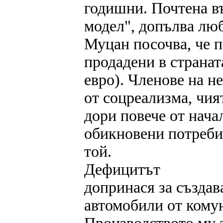
годишни. Почтена въ
модел", допълва лю
Муцан посочва, че п
продадени в страната
евро). Членове на н
от соцреализма, чия
дори повече от нача
обикновени потреби
той.
Дефицитът
допринася за създав
автомобили от комун