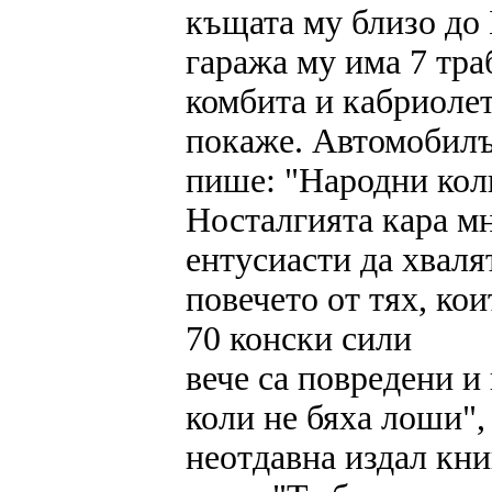
къщата му близо до 
гаража му има 7 тра
комбита и кабриолет.
покаже. Автомобилът
пише: "Народни коли
Носталгията кара м
ентусиасти да хваля
повечето от тях, кои
70 конски сили
вече са повредени и
коли не бяха лоши",
неотдавна издал кни