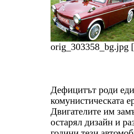
orig_303358_bg.jpg [
Дефицитът роди еди
комунистическата ер
Двигателите им замъ
остарял дизайн и ра
години тези автомоб