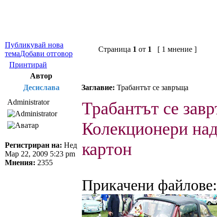
Публикувай нова
Страница
1
от
1
[ 1 мнение ]
тема
Добави отговор
Принтирай
Автор
Десислава
Заглавие:
Трабантът се завръща
Administrator
Трабантът се зав
Колекционери надд
картон
Регистриран на:
Нед
Мар 22, 2009 5:23 pm
Мнения:
2355
Прикачени файлове: