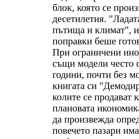
блок, която се про
десетилетия. "Ладат
пътища и климат", 
поправки беше готов
При ограничени ино
същи модели често 
години, почти без м
книгата си "Демоди
колите се продават 
плановата икономика
да произвежда опред
повечето пазари им