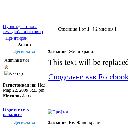
Публикувай нова
Страница
1
от
1
[ 2 мнения ]
тема
Добави отговор
Принтирай
Автор
Десислава
Заглавие:
Живи храни
Administrator
This text will be replace
Споделяне във Faceboo
Регистриран на:
Нед
Мар 22, 2009 5:23 pm
Мнения:
2355
Върнете се в
началото
Десислава
Заглавие:
Re: Живи храни