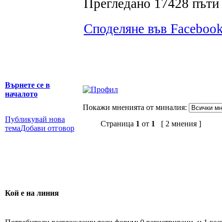
Прегледано 17428 пъти 
Споделяне във Faceboo
Върнете се в
началото
Покажи мненията от миналия:
Публикувай нова
Страница
1
от
1
[ 2 мнения ]
тема
Добави отговор
Кой е на линия