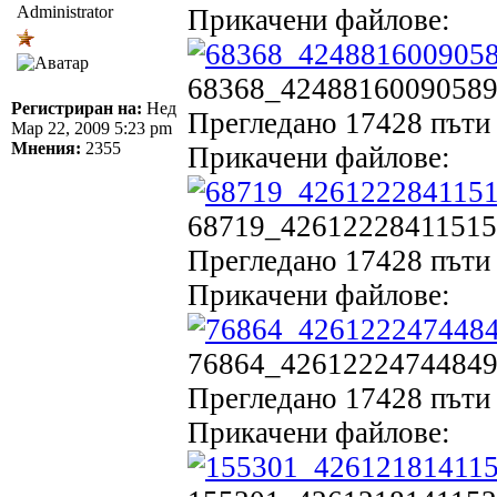
Administrator
Прикачени файлове:
68368_424881600905892
Регистриран на:
Нед
Прегледано 17428 пъти 
Мар 22, 2009 5:23 pm
Мнения:
2355
Прикачени файлове:
68719_426122284115157
Прегледано 17428 пъти 
Прикачени файлове:
76864_426122247448494
Прегледано 17428 пъти 
Прикачени файлове: