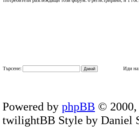
Потребители разглеждащи този форум: 0 регистрирани, и 1 гос
Търсене:
Иди на
Powered by
phpBB
© 2000, 
twilightBB Style by Daniel S