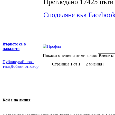
Прегледано 17425 пъти 
Споделяне във Faceboo
Върнете се в
началото
Покажи мненията от миналия:
Публикувай нова
Страница
1
от
1
[ 2 мнения ]
тема
Добави отговор
Кой е на линия