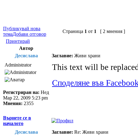
Публикувай нова
Страница
1
от
1
[ 2 мнения ]
тема
Добави отговор
Принтирай
Автор
Десислава
Заглавие:
Живи храни
Administrator
This text will be replace
Споделяне във Faceboo
Регистриран на:
Нед
Мар 22, 2009 5:23 pm
Мнения:
2355
Върнете се в
началото
Десислава
Заглавие:
Re: Живи храни