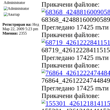
Administrator
Прикачени файлове:
68368_424881600905892
Регистриран на:
Нед
Прегледано 17425 пъти 
Мар 22, 2009 5:23 pm
Мнения:
2355
Прикачени файлове:
68719_426122284115157
Прегледано 17425 пъти 
Прикачени файлове:
76864_426122247448494
Прегледано 17425 пъти 
Прикачени файлове: