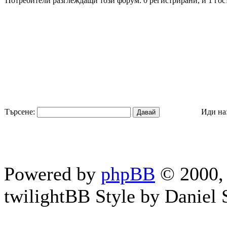
Потребители разглеждащи този форум: 0 регистрирани, и 1 гос
Търсене:
Иди на
Powered by
phpBB
© 2000, 
twilightBB Style by Daniel S