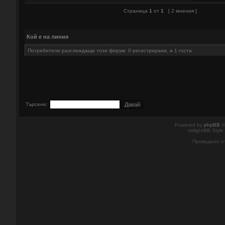
Страница
1
от
1
[ 2 мнения ]
Кой е на линия
Потребители разглеждащи този форум: 0 регистрирани, и 1 госта
Търсене:
Powered by
phpBB
©
twilightBB Style
Преведено о