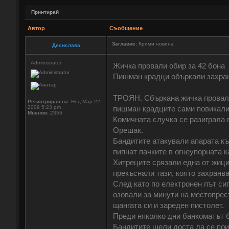
Принтирай
Автор
Съобщение
Заглавие:
Крими новина
Десислава
Administrator
Жичка провали обир за 42 бона
Пишман крадци объркали захран
ТРОЯН. Сбъркана жичка провали
Регистриран на:
Нед Мар 22,
2009 5:23 pm
пишман крадците сами повикали
Мнения:
2355
Комичната случка се разиграла 
Орешак.
Бандитите атакували апарата къ
пипнат пачките в огнеупорната к
Хитреците срязали една от жици
прекъснали тази, която захранв
След като по електронен път сиг
озовали за минути на местопрес
щангата си и зареден пистолет.
Преди няколко дни банкоматът б
Бандитите щели доста да се поиз