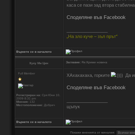
каса се пази зад втора стабилна
Споделяне във Facebook
_________________
„На зло куче – зъл прът“
Върнете се в началото
Заглавие:
Re:Крими новина
Куку Ми Цин
Full Member
ХАхахахаха, горките
)) Да 
Споделяне във Facebook
Регистриран на:
Сря Юни 10,
2009 8:31 pm
_________________
Мнения:
132
Местоположение:
Добрич
щъпук
Върнете се в началото
Покажи мненията от миналия: