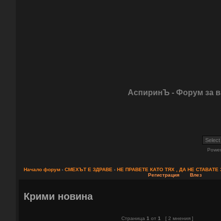
АспиринЪ - Форум за 
Powe
Начало форум
‹
СМЕХЪТ Е ЗДРАВЕ
‹
НЕ ПРАВЕТЕ КАТО ТЯХ , ДА НЕ СТАВАТЕ
Регистрация
Влез
Крими новина
Страница
1
от
1
[ 2 мнения ]