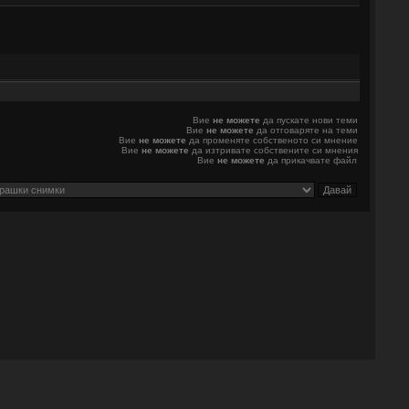
Вие
не можете
да пускате нови теми
Вие
не можете
да отговаряте на теми
Вие
не можете
да променяте собственото си мнение
Вие
не можете
да изтривате собствените си мнения
Вие
не можете
да прикачвате файл