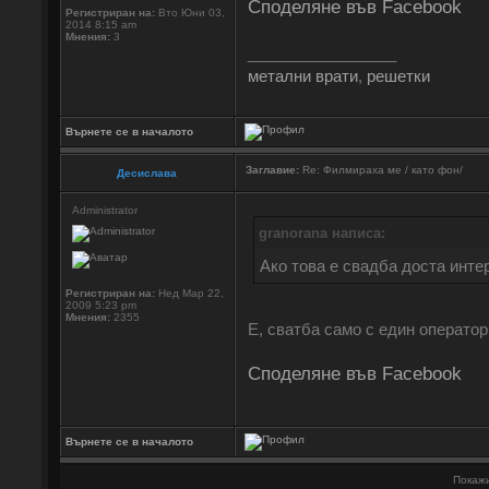
Споделяне във Facebook
Регистриран на:
Вто Юни 03,
2014 8:15 am
Мнения:
3
_________________
метални врати
,
решетки
Върнете се в началото
Заглавие:
Re: Филмираха ме / като фон/
Десислава
Administrator
granorana написа:
Ако това е свадба доста инте
Регистриран на:
Нед Мар 22,
2009 5:23 pm
Мнения:
2355
Е, сватба само с един оператор
Споделяне във Facebook
Върнете се в началото
Покажи