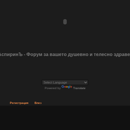
АспиринЪ - Форум за вашето душевно и телесно здрав
Powered by
Translate
Регистрация
Влез