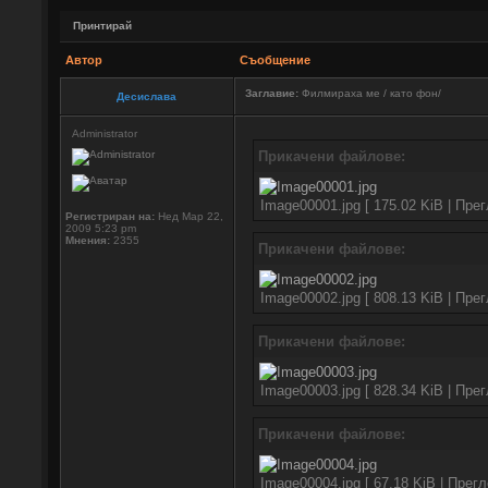
Принтирай
Автор
Съобщение
Заглавие:
Филмираха ме / като фон/
Десислава
Administrator
Прикачени файлове:
Image00001.jpg [ 175.02 KiB | Пре
Регистриран на:
Нед Мар 22,
2009 5:23 pm
Мнения:
2355
Прикачени файлове:
Image00002.jpg [ 808.13 KiB | Пре
Прикачени файлове:
Image00003.jpg [ 828.34 KiB | Пре
Прикачени файлове:
Image00004.jpg [ 67.18 KiB | Прег