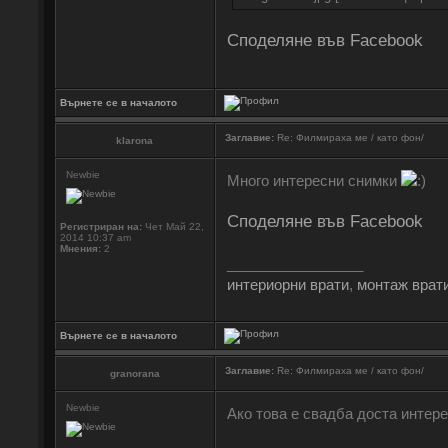
Споделяне във Facebook
Върнете се в началото
Заглавие:
Re: Филмираха ме / като фон/
klarona
Newbie
Много интересни снимки
Споделяне във Facebook
Регистриран на:
Чет Май 22,
2014 10:37 am
Мнения:
2
_________________
интериорни врати
,
монтаж врат
Върнете се в началото
Заглавие:
Re: Филмираха ме / като фон/
granorana
Newbie
Ако това е свадба доста интер