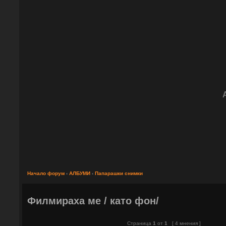
Начало форум
‹
АЛБУМИ
‹
Папарашки снимки
Филмираха ме / като фон/
Страница
1
от
1
[ 4 мнения ]