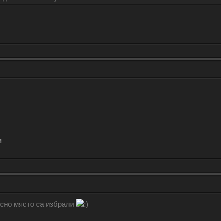
и
есно място са избрали