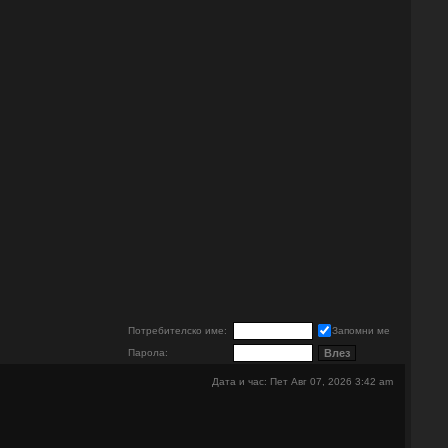
е
Потребителско име:
Запомни ме
Парола:
Дата и час: Пет Авг 07, 2026 3:42 am