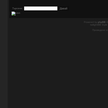
Търсене:
Powered by
phpBB
©
twilightBB Style
Преведено о