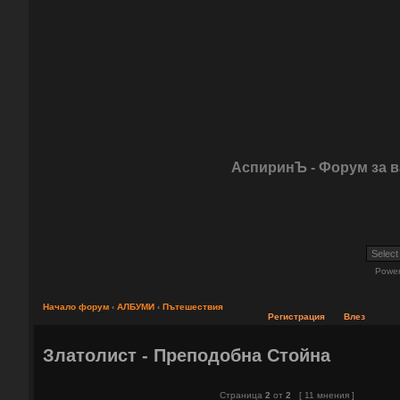
АспиринЪ - Форум за 
Powe
Начало форум
‹
АЛБУМИ
‹
Пътешествия
Регистрация
Влез
Златолист - Преподобна Стойна
Страница
2
от
2
[ 11 мнения ]