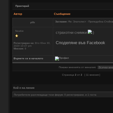
Принтирай
Автор
Съобщение
Заглавие:
Re: Златолист - Преподобна Стойн
pllb
Newbie
страхотни снимки
Споделяне във Facebook
Регистриран на:
Вто Юни 30,
2020 10:47 pm
Мнения:
9
Върнете се в началото
Покажи мненията от миналия:
Страница
2
от
2
[ 11 мнения ]
Кой е на линия
Потребители разглеждащи този форум: 0 регистрирани, и 1 госта