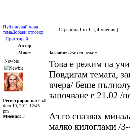
Публикувай нова
Страница
1
от
1
[ 4 мнения ]
тема
Добави отговор
Принтирай
Автор
Mouse
Заглавие:
Житен режим
Newbie
Това е режим на учи
Повдигам темата, за
вчера/ беше пълнол
започване е 21.02 /
Регистриран на:
Съб
Фев 19, 2011 12:45
pm
Аз го спазвах минал
Мнения:
3
малко килоглами /3-