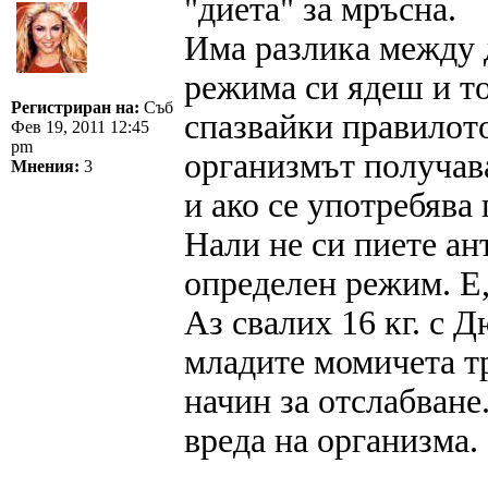
"диета" за мръсна.
Има разлика между 
режима си ядеш и то 
Регистриран на:
Съб
спазвайки правилото
Фев 19, 2011 12:45
pm
организмът получав
Мнения:
3
и ако се употребява 
Нали не си пиете ан
определен режим. Е,
Аз свалих 16 кг. с 
младите момичета тр
начин за отслабва
вреда на организма.