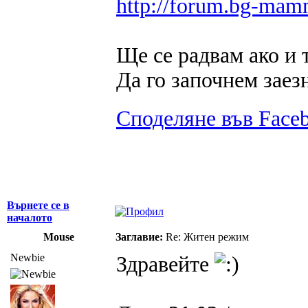
http://forum.bg-mam
Ще се радвам ако и
Да го започнем заез
Споделяне във Face
Върнете се в
началото
Mouse
Заглавие:
Re: Житен режим
Newbie
Здравейте