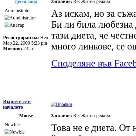
Десислава
Заглавие:
Re: Житен режим
Administrator
Аз искам, но за съж
Би ли била любезна 
тази диета, че честн
Регистриран на:
Нед
Мар 22, 2009 5:23 pm
много линкове, се 
Мнения:
2355
Споделяне във Face
Върнете се в
началото
Mouse
Заглавие:
Re: Житен режим
Newbie
Това не е диета. От