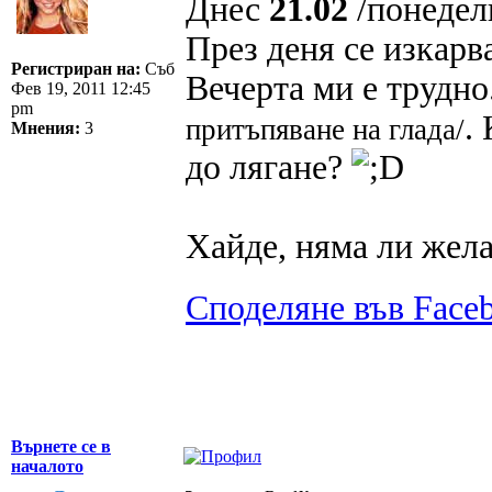
Днес
21.02
/понедел
През деня се изкарва
Регистриран на:
Съб
Вечерта ми е трудно
Фев 19, 2011 12:45
pm
.
притъпяване на глада/
Мнения:
3
до лягане?
Хайде, няма ли жел
Споделяне във Face
Върнете се в
началото