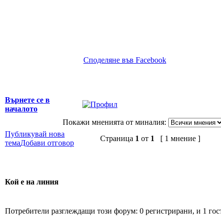
Споделяне във Facebook
Върнете се в
началото
Покажи мненията от миналия:
Публикувай нова
Страница
1
от
1
[ 1 мнение ]
тема
Добави отговор
Кой е на линия
Потребители разглеждащи този форум: 0 регистрирани, и 1 гос