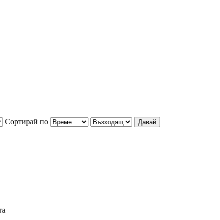
Сортирай по
та