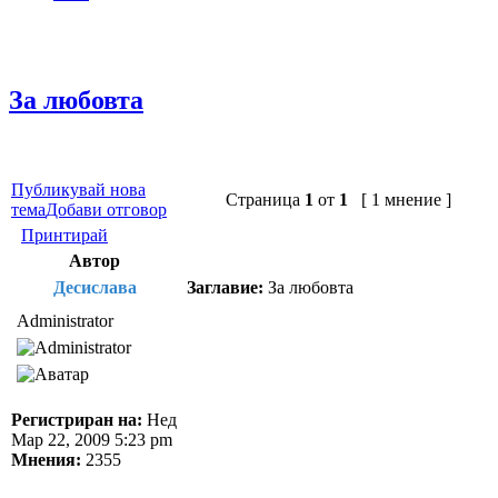
За любовта
Публикувай нова
Страница
1
от
1
[ 1 мнение ]
тема
Добави отговор
Принтирай
Автор
Десислава
Заглавие:
За любовта
Administrator
Регистриран на:
Нед
Мар 22, 2009 5:23 pm
Мнения:
2355