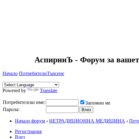
АспиринЪ - Форум за вашет
Начало
Потребители
Търсене
Powered by
Translate
Потребителско име:
Запомни ме
Парола:
Начало форум
‹
НЕТРАДИЦИОННА МЕДИЦИНА
‹
Петъ
Регистрация
Влез