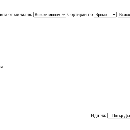
ята от миналия:
Сортирай по
та
Иди на: