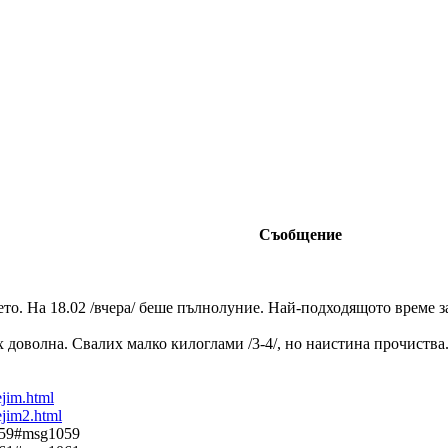
Съобщение
ето. На 18.02 /вчера/ беше пълнолуние. Най-подходящото време за
х доволна. Свалих малко килоглами /3-4/, но наистина прочиства
ejim.html
ejim2.html
 59#msg1059