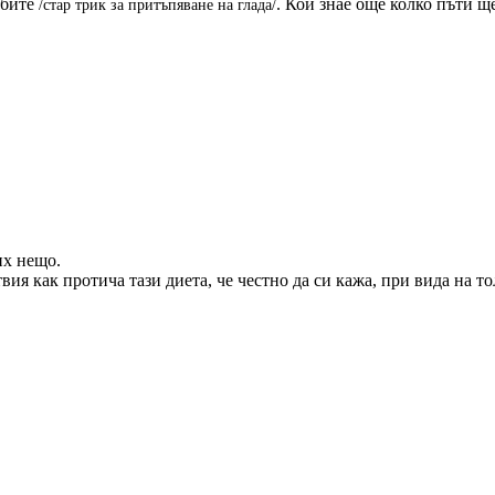
ъбите
. Кой знае още колко пъти щ
/стар трик за притъпяване на глада/
их нещо.
вия как протича тази диета, че честно да си кажа, при вида на 