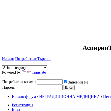
АспиринЪ
Начало
Потребители
Търсене
Powered by
Translate
Потребителско име:
Запомни ме
Парола:
Начало форум
‹
НЕТРАДИЦИОННА МЕДИЦИНА
‹
Петъ
Регистрация
Влез