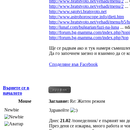
http://www.bratstvoto.net/vehadi/menu/2
...
http://www.bratstvoto.net/vehadi/menu/2
...
http://www.sgotvi.bratsvoto.net
http://www.astrohoroscope.info/dieti.htm
http://www.bratstvoto.net/vehadi/menu/b5/h
http://lunaf.com/bulgarian/fazi-na-luna
... n
http://forum.bg-mamma.com/index.php?top
http://forum.bg-mamma.com/index.php?top
Ще се радвам ако и тук намеря съмишле
Да го започнем заезно и взаимно да се 
Споделяне във Facebook
Върнете се в
началото
Mouse
Заглавие:
Re: Житен режим
Newbie
Здравейте
Днес
21.02
/понеделник/ е първият ми д
През деня се изкарва, много работа и чов