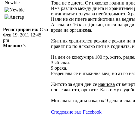
Newbie
Това не е диета. От няколко години при
Има разлика между диета и хранителен р
организмът получава необходимото. Хран
Нали не си пиете антибиотика на веднъж
Аз свалих 16 кг. с Дюкан, но си навре
Регистриран на:
Съб
вреда на организма.
Фев 19, 2011 12:45
pm
Житния хранителен режим е режим на про
Мнения:
3
правят по по няколко пъти в годината, н
На ден се консумира 100 гр. жито, разде
3 ябълки.
9 ореха.
Разрешава се и лъжичка мед, но аз го и
Житото за един ден се
накисва
от вечерт
после житото, орехите. Както му е удобн
Миналата година изкарах 9 дена и свалих
Споделяне във Facebook