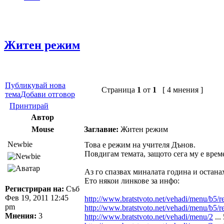
Житен режим
Публикувай нова
Страница
1
от
1
[ 4 мнения ]
тема
Добави отговор
Принтирай
Автор
Mouse
Заглавие:
Житен режим
Newbie
Това е режим на учителя Дънов.
Повдигам темата, защото сега му е врем
Аз го спазвах миналата година и остана
Ето някои линкове за инфо:
Регистриран на:
Съб
Фев 19, 2011 12:45
http://www.bratstvoto.net/vehadi/menu/b5/r
pm
http://www.bratstvoto.net/vehadi/menu/b5/r
Мнения:
3
http://www.bratstvoto.net/vehadi/menu/2
...