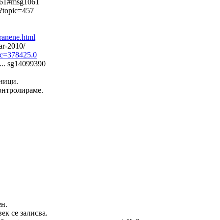
 61#msg1061
 ?topic=457
ranene.html
dar-2010/
ic=378425.0
... sg14099390
ници.
контролираме.
ен.
ек се залисва.