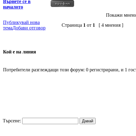
Върнете се в
началото
Покажи мнени
Публикувай нова
Страница
1
от
1
[ 4 мнения ]
тема
Добави отговор
Кой е на линия
Потребители разглеждащи този форум: 0 регистрирани, и 1 гос
Търсене: