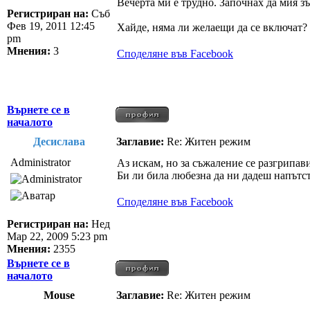
Вечерта ми е трудно. Започнах да мия з
Регистриран на:
Съб
Фев 19, 2011 12:45
Хайде, няма ли желаещи да се включат?
pm
Мнения:
3
Споделяне във Facebook
Върнете се в
началото
Десислава
Заглавие:
Re: Житен режим
Administrator
Аз искам, но за съжаление се разгрипав
Би ли била любезна да ни дадеш напътст
Споделяне във Facebook
Регистриран на:
Нед
Мар 22, 2009 5:23 pm
Мнения:
2355
Върнете се в
началото
Mouse
Заглавие:
Re: Житен режим