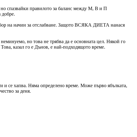
, но спазвайки правилото за баланс между М, В и П
 добре.
избор на начин за отслабване. Защото ВСЯКА ДИЕТА нанася
неминуемо, но това не трябва да е основната цел. Някой го
 Това, казал го е Дънов, е най-подходящото време.
сти и се хапва. Няма определено време. Може първо ябълката,
чество за деня.