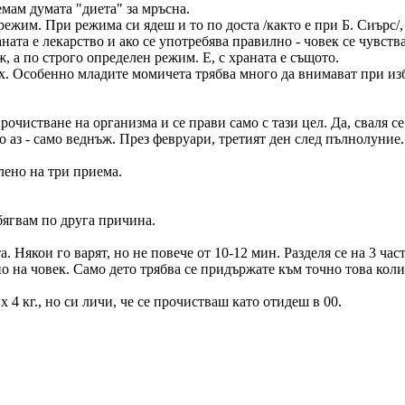
емам думата "диета" за мръсна.
ежим. При режима си ядеш и то по доста /както е при Б. Сиърс/
ата е лекарство и ако се употребява правилно - човек се чувства
, а по строго определен режим. Е, с храната е същото.
дих. Особенно младите момичета трябва много да внимават при 
чистване на организма и се прави само с тази цел. Да, сваля се 
о аз - само веднъж. През февруари, третият ден след пълнолуние.
лено на три приема.
збягвам по друга причина.
а. Някои го варят, но не повече от 10-12 мин. Разделя се на 3 ча
о на човек. Само дето трябва се придържате към точно това коли
 4 кг., но си личи, че се прочистваш като отидеш в 00.