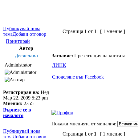
Публикувай нова
Страница
1
от
1
[ 1 мнение ]
тема
Добави отговор
Принтирай
Автор
Десислава
Заглавие:
Презентация на книгата
Administrator
ЛИНК
Споделяне във Facebook
Регистриран на:
Нед
Мар 22, 2009 5:23 pm
Мнения:
2355
Върнете се в
началото
Покажи мненията от миналия:
Публикувай нова
Страница
1
от
1
[ 1 мнение ]
тема
Добави отговор