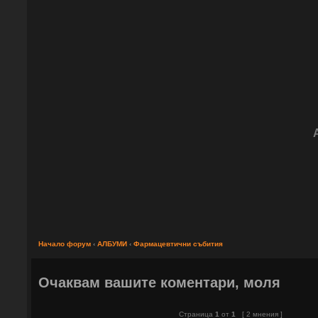
Начало форум
‹
АЛБУМИ
‹
Фармацевтични събития
Очаквам вашите коментари, моля
Страница
1
от
1
[ 2 мнения ]