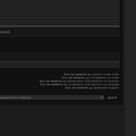
Вие
не можете
да пускате нови теми
Вие
не можете
да отговаряте на теми
Вие
не можете
да променяте собственото си мнение
Вие
не можете
да изтривате собствените си мнения
Вие
не можете
да прикачвате файл