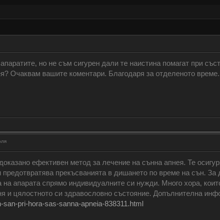
паратите, но не съм сигурен дали те наистина помагат при съст
я? Очаквам вашите коментари. Благодаря за отделеното време.
оля
доказано ефективен метод за лечение на сънна апнея. Те осигу
 предотвратява прекъсванията в дишането по време на сън. За 
 на апарата спрямо индивидуалните си нужди. Много хора, коит
ня и цялостното си здравословно състояние. Допълнителна инфо
n-san-pri-hora-sas-sanna-apneia-838311.html