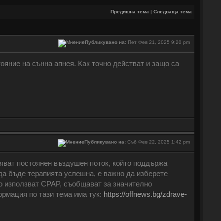
Предишна тема
|
Следваща тема
Публикувано на:
Пет Фев 21, 2025 9:20 pm
ояние на сънна апнея. Как точно действат и защо са
Публикувано на:
Съб Фев 22, 2025 1:42 pm
ряват постоянен въздушен поток, който поддържа
да бъде терапията успешна, е важно да изберете
о използват CPAP, съобщават за значително
рмация по тази тема има тук:
https://offnews.bg/zdrave-