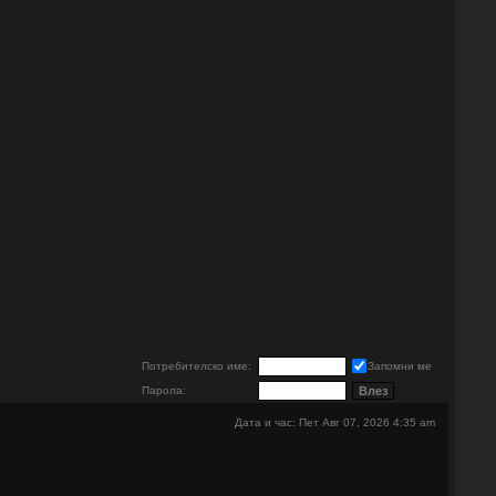
е
Потребителско име:
Запомни ме
Парола:
Дата и час: Пет Авг 07, 2026 4:35 am