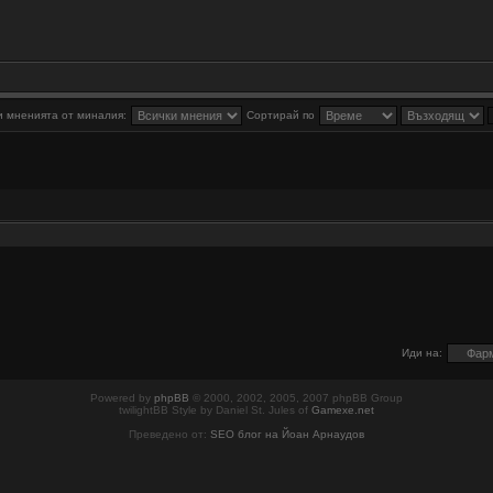
 мненията от миналия:
Сортирай по
Иди на:
Powered by
phpBB
© 2000, 2002, 2005, 2007 phpBB Group
twilightBB Style by Daniel St. Jules of
Gamexe.net
Преведено от:
SEO блог на Йоан Арнаудов