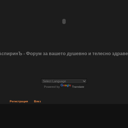
АспиринЪ - Форум за вашето душевно и телесно здрав
Powered by
Translate
Регистрация
Влез