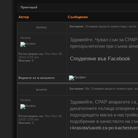
Принтирай
Автор
Съобщение
Заглавие:
Очаквам вашите коментари, моля
fashist
Newbie
Здравейте. Чувал съм за CPAP а
препоръчителни при сънна апне
Регистриран на:
Пон Ное 28,
2022 2:03 am
Споделяне във Facebook
Мнения:
6
Върнете се в началото
Заглавие:
Re: Очаквам вашите коментари, м
terorist
Newbie
Здравейте. CPAP апаратите са 
дихателните пътища отворени и
подходящата маска и настройка
Регистриран на:
Пон Ное 28,
2022 1:55 am
подобрение в качеството на съ
Мнения:
6
i-krasota/saveti-za-po-kachestve