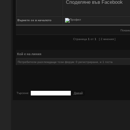
Споделяне във Facebook
Върнете се в началото
Покажи
Страница
1
от
1
[ 2 мнения ]
Кой е на линия
Потребители разглеждащи този форум: 0 регистрирани, и 1 госта
Търсене: