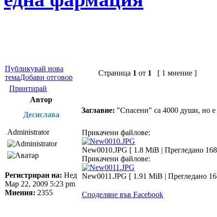
Публикувай нова
Страница
1
от
1
[ 1 мнение ]
тема
Добави отговор
Принтирай
Автор
Заглавие:
"Спасени" са 4000 души, но 
Десислава
Administrator
Прикачени файлове:
New0010.JPG [ 1.8 MiB | Прегледано 168
Прикачени файлове:
Регистриран на:
Нед
New0011.JPG [ 1.91 MiB | Прегледано 16
Мар 22, 2009 5:23 pm
Мнения:
2355
Споделяне във Facebook