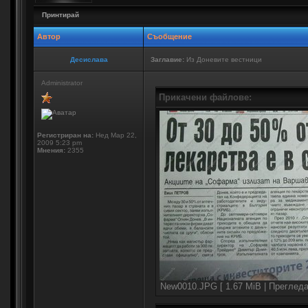
Принтирай
Автор
Съобщение
Десислава
Заглавие:
Из Доневите вестници
Administrator
Прикачени файлове:
Регистриран на:
Нед Мар 22,
2009 5:23 pm
Мнения:
2355
New0010.JPG [ 1.67 MiB | Прегледа