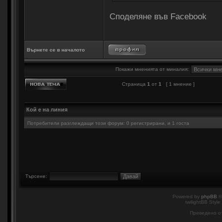
Споделяне във Facebook
Върнете се в началото
Покажи мненията от миналия:
Страница
1
от
1
[ 1 мнение ]
Кой е на линия
Потребители разглеждащи този форум: 0 регистрирани, и 1 госта
Търсене:
Powered by
phpBB
©
twilightBB Style
Преведено о