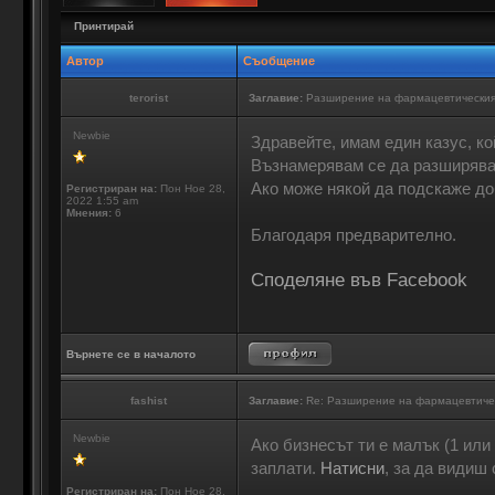
Принтирай
Автор
Съобщение
terorist
Заглавие:
Разширение на фармацевтическия
Newbie
Здравейте, имам един казус, ко
Възнамерявам се да разширявам
Ако може някой да подскаже до
Регистриран на:
Пон Ное 28,
2022 1:55 am
Мнения:
6
Благодаря предварително.
Споделяне във Facebook
Върнете се в началото
fashist
Заглавие:
Re: Разширение на фармацевтиче
Newbie
Ако бизнесът ти е малък (1 или
заплати.
Натисни
, за да видиш 
Регистриран на:
Пон Ное 28,