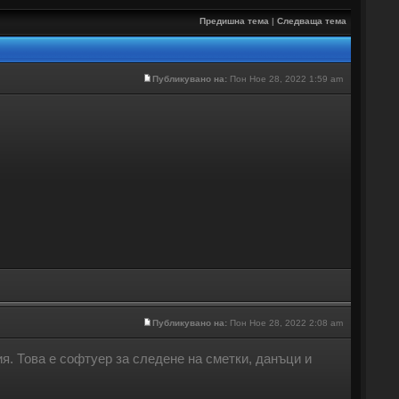
Предишна тема
|
Следваща тема
Публикувано на:
Пон Ное 28, 2022 1:59 am
Публикувано на:
Пон Ное 28, 2022 2:08 am
ия. Това е софтуер за следене на сметки, данъци и