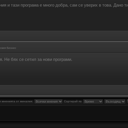
ия и тази програма е много добра, сам се уверих в това. Дано т
ския бизнес
я. Не бях се сетил за нови програми.
 мненията от миналия:
Сортирай по