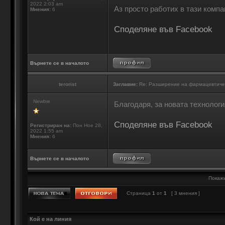
2022 2:03 am
Аз просто работих в тази компан
Мнения:
6
Споделяне във Facebook
Върнете се в началото
terorist
Заглавие:
Re: Разширение на фармацевтиче
Newbie
Благодаря, за новата технологи
Споделяне във Facebook
Регистриран на:
Пон Ное 28,
2022 1:55 am
Мнения:
6
Върнете се в началото
Покажи
Страница
1
от
1
[ 3 мнения ]
Кой е на линия