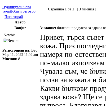
Публикувай нова
Страница
1
от
1
[ 3 мнения ]
тема
Добави отговор
Принтирай
Автор
Bonjur
Заглавие:
билкови продукти за здрава к
Newbie
Привет, търся съвет
кожа. През последни
Регистриран на:
Вто
намеря по-естествен
Мар 11, 2025 11:02 am
Мнения:
8
по-малко използвам
Чувала съм, че билк
ползи за кожата и би
Какви билкови прод
здрава кожа? Ще се 
въпроса. Благодаря н