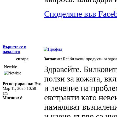
Споделяне във Face
Върнете се в
началото
europe
Заглавие:
Re: билкови продукти за здра
Newbie
Здравейте. Билкови
ползи за кожата, вк
Регистриран на:
Вто
и лечение на пробле
Мар 11, 2025 10:58
am
екстракти като неве
Мнения:
8
намаляват възпалени
и чаено дърво са чу