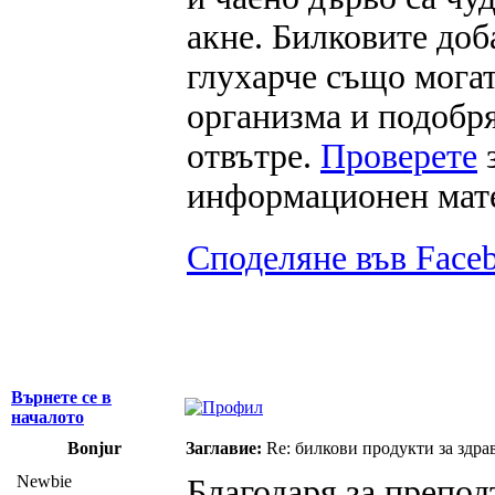
акне. Билковите доб
глухарче също могат
организма и подобря
отвътре.
Проверете
з
информационен мат
Споделяне във Face
Върнете се в
началото
Bonjur
Заглавие:
Re: билкови продукти за здра
Newbie
Благодаря за препо