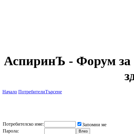
АспиринЪ - Форум за 
з
Начало
Потребители
Търсене
Потребителско име:
Запомни ме
Парола: