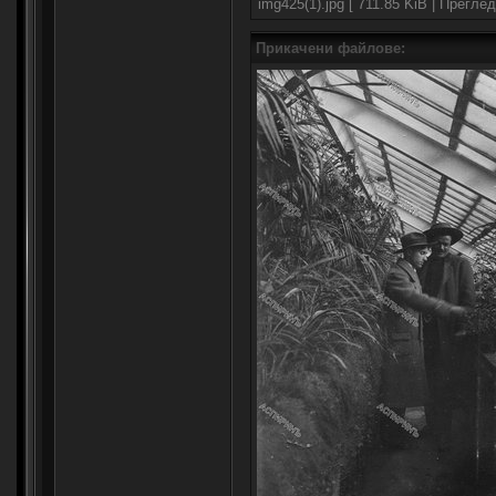
img425(1).jpg [ 711.85 KiB | Прегле
Прикачени файлове: