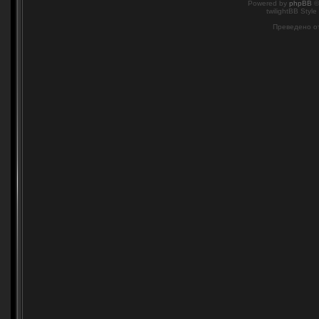
Powered by
phpBB
©
twilightBB Style
Преведено о