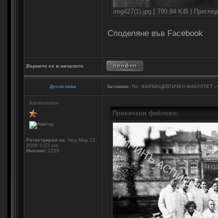
img427(1).jpg [ 790.84 KiB | Прегле
Споделяне във Facebook
Върнете се в началото
Десислава
Заглавие:
Re: ФАРМАЦЕВТИЧЕН ФАКУЛТЕТ -
Administrator
Прикачени файлове:
Регистриран на:
Нед Мар 22,
2009 5:23 pm
Мнения:
2355