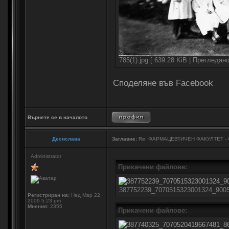
785(1).jpg [ 639.28 KiB | Прегледан
Споделяне във Facebook
Върнете се в началото
Десислава
Заглавие:
Re: ФАРМАЦЕВТИЧЕН ФАКУЛТЕТ -
Administrator
Прикачени файлове:
387752239_7070515323001324_90058
Регистриран на:
Нед Мар 22,
2009 5:23 pm
Мнения:
2355
Прикачени файлове: