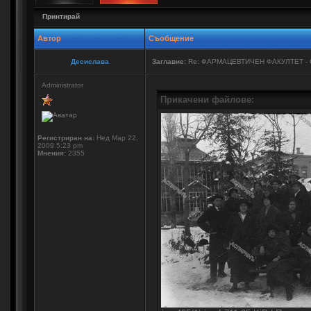
Принтирай
Автор
Съобщение
Десислава
Заглавие:
Re: ФАРМАЦЕВТИЧЕН ФАКУЛТЕТ -
Administrator
Прикачени файлове:
Регистриран на:
Нед Мар 22,
2009 5:23 pm
Мнения:
2355