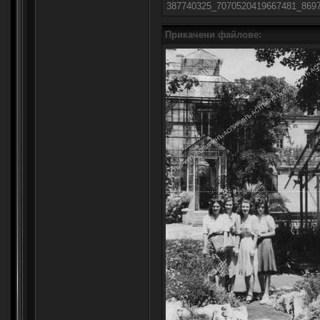
387740325_7070520419667481_86970
Прикачени файлове: