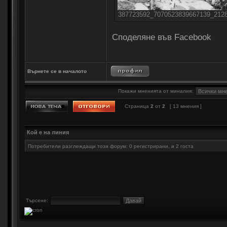
387723592_7070523839667139_21283
Споделяне във Facebook
Върнете се в началото
Покажи мненията от миналия:
Страница
2
от
2
[ 13 мнения ]
Кой е на линия
Потребители разглеждащи този форум: 0 регистрирани, и 2 госта
Търсене: