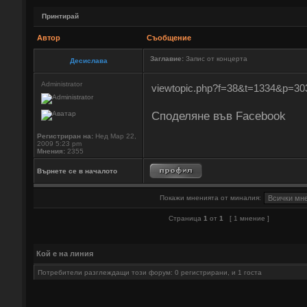
Принтирай
Автор
Съобщение
Заглавие:
Запис от концерта
Десислава
Administrator
viewtopic.php?f=38&t=1334&p=3
Споделяне във Facebook
Регистриран на:
Нед Мар 22,
2009 5:23 pm
Мнения:
2355
Върнете се в началото
Покажи мненията от миналия:
Страница
1
от
1
[ 1 мнение ]
Кой е на линия
Потребители разглеждащи този форум: 0 регистрирани, и 1 госта