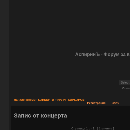
АспиринЪ - Форум за 
Powe
Начало форум
‹
КОНЦЕРТИ
‹
ФИЛИП КИРКОРОВ
Регистрация
Влез
Запис от концерта
Страница
1
от
1
[ 1 мнение ]