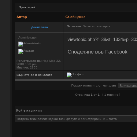
Принтирай
Автор
Съобщение
Заглавие:
Запис от концерта
Десислава
Administrator
viewtopic.php?f=38&t=1334&p=3
Споделяне във Facebook
Регистриран на:
Нед Мар 22,
2009 5:23 pm
Мнения:
2355
Върнете се в началото
Покажи мненията от миналия:
Страница
1
от
1
[ 1 мнение ]
Кой е на линия
Потребители разглеждащи този форум: 0 регистрирани, и 1 госта