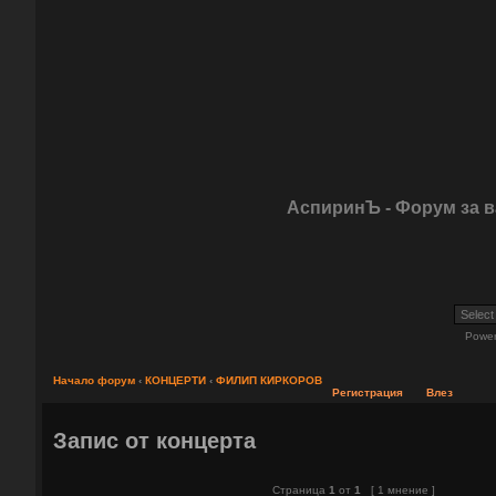
АспиринЪ - Форум за 
Powe
Начало форум
‹
КОНЦЕРТИ
‹
ФИЛИП КИРКОРОВ
Регистрация
Влез
Запис от концерта
Страница
1
от
1
[ 1 мнение ]