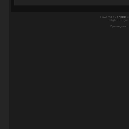
Powered by
phpBB
©
twilightBB Style
Преведено о