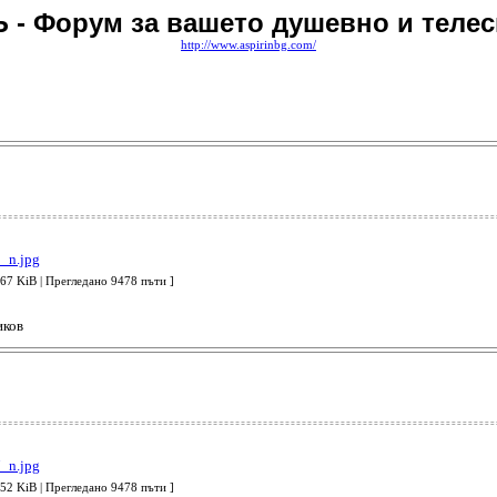
 - Форум за вашето душевно и телес
http://www.aspirinbg.com/
 KiB | Прегледано 9478 пъти ]
иков
 KiB | Прегледано 9478 пъти ]