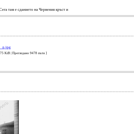
 Сега там е сданието на Червения кръст и
 KiB | Прегледано 9478 пъти ]