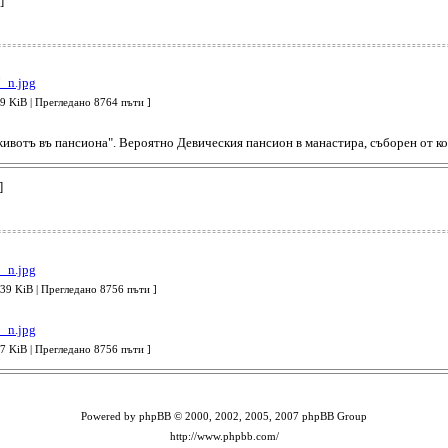
]
KiB | Прегледано 8764 пъти ]
животъ въ пансиона". Вероятно Девическия пансион в манастира, съборен от к
]
 KiB | Прегледано 8756 пъти ]
KiB | Прегледано 8756 пъти ]
Powered by phpBB © 2000, 2002, 2005, 2007 phpBB Group
http://www.phpbb.com/