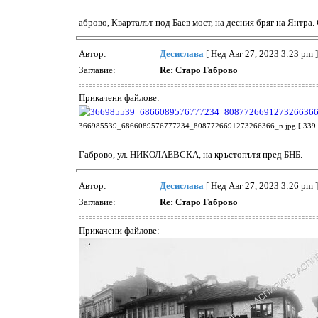
аброво, Кварталът под Баев мост, на десния бряг на Янтра.
Автор:
Десислава
[ Нед Авг 27, 2023 3:23 pm ]
Заглавие:
Re: Старо Габрово
Прикачени файлове:
366985539_6866089576777234_8087726691273266366_n.jpg [ 339.75
Габрово, ул. НИКОЛАЕВСКА, на кръстопътя пред БНБ.
Автор:
Десислава
[ Нед Авг 27, 2023 3:26 pm ]
Заглавие:
Re: Старо Габрово
Прикачени файлове: