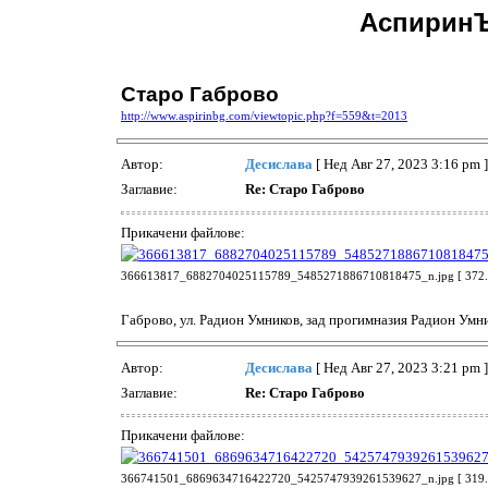
АспиринЪ
Старо Габрово
http://www.aspirinbg.com/viewtopic.php?f=559&t=2013
Автор:
Десислава
[ Нед Авг 27, 2023 3:16 pm ]
Заглавие:
Re: Старо Габрово
Прикачени файлове:
366613817_6882704025115789_5485271886710818475_n.jpg [ 372.67
Габрово, ул. Радион Умников, зад прогимназия Радион Умн
Автор:
Десислава
[ Нед Авг 27, 2023 3:21 pm ]
Заглавие:
Re: Старо Габрово
Прикачени файлове:
366741501_6869634716422720_5425747939261539627_n.jpg [ 319.52