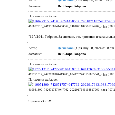
Автор:
Десислава
[ Пон Яну 08, 2024 8:29 pm 
Заглавие:
Re: Старо Габрово
Прикачени файлове:
416692915_7419356241450562_7461021187596274707_n.jpg [ 96.19 
"12.V.1941 Габрово, За споменъ отъ приятния и така милъ 
Автор:
Десислава
[ Сря Яну 10, 2024 8:10 pm 
Заглавие:
Re: Старо Габрово
Прикачени файлове:
417771312_7422998164419703_6941767463156655041_n.jpg [ 105.39
Прикачени файлове:
419051800_7426717574047762_2022917643198817969_n.jpg [ 97.27 
Страница
29
от
29