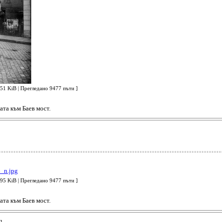
 KiB | Прегледано 9477 пъти ]
та към Баев мост.
 KiB | Прегледано 9477 пъти ]
та към Баев мост.