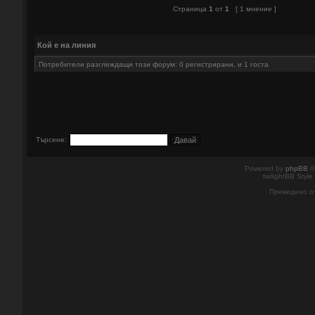
Страница
1
от
1
[ 1 мнение ]
Кой е на линия
Потребители разглеждащи този форум: 0 регистрирани, и 1 госта
Търсене:
Powered by
phpBB
©
twilightBB Style
Преведено о