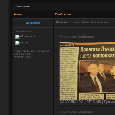
Принтирай
Автор
Съобщение
Заглавие:
Лъчезар Павлов като пионерче
Десислава
Administrator
Прикачени файлове:
Регистриран на:
Нед Мар 22,
2009 5:23 pm
Мнения:
2355
DSC00850.JPG [ 957.9 KiB | Прегле
Прикачени файлове: