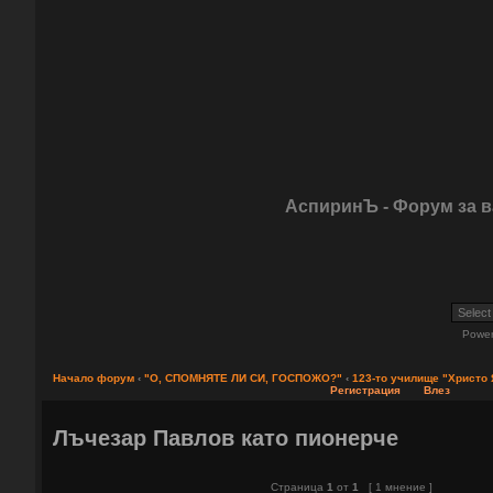
АспиринЪ - Форум за 
Powe
Начало форум
‹
"О, СПОМНЯТЕ ЛИ СИ, ГОСПОЖО?"
‹
123-то училище "Христо
Регистрация
Влез
Лъчезар Павлов като пионерче
Страница
1
от
1
[ 1 мнение ]