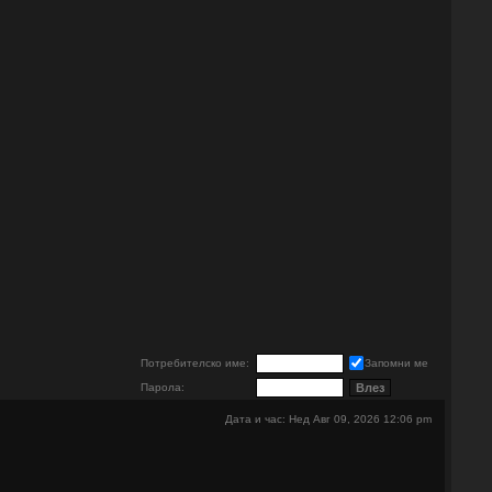
е
Потребителско име:
Запомни ме
Парола:
Дата и час: Нед Авг 09, 2026 12:06 pm