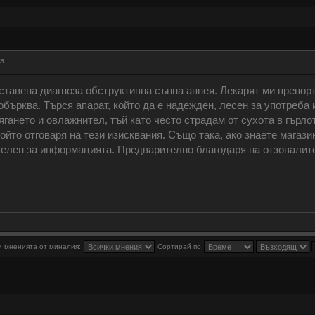
я
ставена диагноза обструктивна сънна апнея. Лекарят ми препор
бърква. Търся апарат, който да е надежден, лесен за употреба
гането и овлажнител, тъй като често страдам от сухота в гърло
ойто отговаря на тези изисквания. Също така, ако знаете магаз
телен за информацията. Предварително благодаря на отзовалите
 мненията от миналия:
Сортирай по