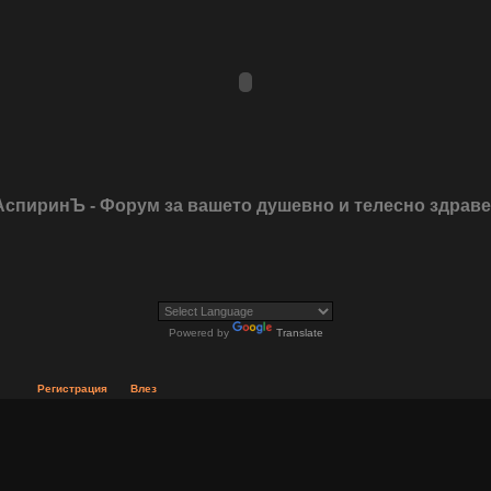
АспиринЪ - Форум за вашето душевно и телесно здрав
Powered by
Translate
Регистрация
Влез