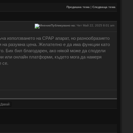
Предишна тема
|
Следваща тема
Публикувано на:
Чет Май 22, 2025 8:01 am
ъча използването на CPAP апарат, но разнообразието
 и на разумна цена. Желателно е да има функции като
то. Бих бил благодарен, ако някой може да сподели
ини или онлайн платформи, където мога да намеря
 се.