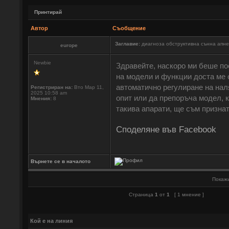
Принтирай
Автор
Съобщение
Заглавие:
диагноза обструктивна сънна апне
europe
Newbie
Здравейте, наскоро ми беше по
на модели и функции доста ме о
автоматично регулиране на наля
Регистриран на:
Вто Мар 11,
2025 10:58 am
опит или да препоръча модел, к
Мнения:
8
такива апарати, ще съм призна
Споделяне във Facebook
Върнете се в началото
Покажи
Страница
1
от
1
[ 1 мнение ]
Кой е на линия