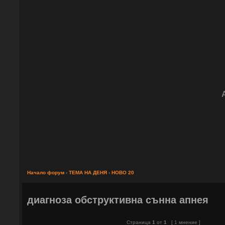
Начало форум
‹
ТЕМА НА ДЕНЯ
‹
НОВО 20
диагноза обструктивна сънна апнея
Страница
1
от
1
[ 1 мнение ]