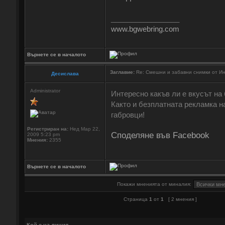
_________________
www.bgwebring.com
Върнете се в началото
Заглавие:
Re: Смешни и забавни снимки от И
Десислава
Administrator
Интересно какъв ли е вкусът на
Както и безплатната рекламка на
габровци!
Регистриран на:
Нед Мар 22,
Споделяне във Facebook
2009 5:23 pm
Мнения:
2355
Върнете се в началото
Покажи мненията от миналия:
Страница
1
от
1
[ 2 мнения ]