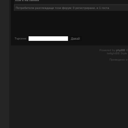
Кой е на линия
Потребители разглеждащи този форум: 0 регистрирани, и 1 госта
Търсене:
Powered by
phpBB
©
twilightBB Style
Преведено о