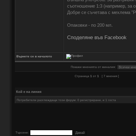
съотношение 1:3 (например, за о
Добре се съчетава с мехлема "Р
Опаковки - по 200 мл.
Споделяне във Facebook
Върнете се в началото
Покажи мненията от миналия:
Страница
1
от
1
[ 7 мнения ]
Кой е на линия
Потребители разглеждащи този форум: 0 регистрирани, и 1 госта
Търсене: