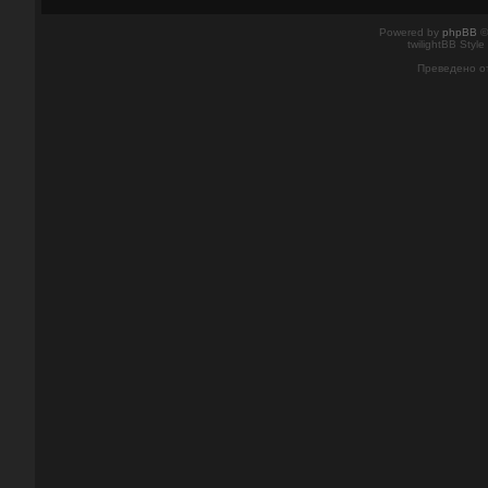
Powered by
phpBB
©
twilightBB Style
Преведено о