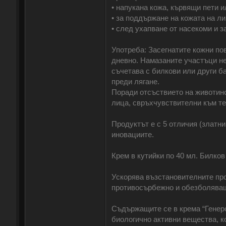
• напукана кожа, кървящи пети и
• за поддържане на кожата на ли
• след ухапване от насекоми и з
Употреба: Засегнатите кожни по
дневно. Намазаните участъци не 
съчетава с билкови или други ба
преди лягане.
Поради отсъствието на животинс
лица, свръхчувствителни към те
Продуктът е с 5 отличия (златн
иновациите.
Крем в кутийки по 40 мл. Билков
Ускорява възстановителните про
противосърбежно и обезболява
Съдържащите се в крема “Генеро
биологично активни вещества, к