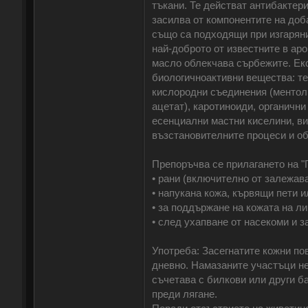
тъкани. Те действат антибактер
засилва от компонентите на доб
също са подходящи при изгаряни
най-доброто от известните в ар
масло облекчава сърбежите. Екс
биологичноактивни вещества: те
кислородни съединения (ментол,
ацетат), каротиноиди, органичн
есенциални мастни киселини, ви
възстановителните процеси и о
Препоръчва се прилагането на "
• рани (включително от залежава
• напукана кожа, кървящи пети и
• за поддържане на кожата на ли
• след ухапване от насекоми и з
Употреба: Засегнатите кожни по
дневно. Намазаните участъци не 
съчетава с билкови или други ба
преди лягане.