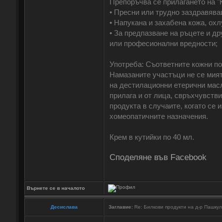
Препоръчва се прилагането на "
• Пресни или трудно заздравява
• Напукана и захабена кожа, охл
• За предпазване на ръцете и д
или професионални вредности;
Употреба: Съответните кожни по
Намазаните участъци не се мият
на дестилационни етерични масл
прилага и от лица, свръхчувств
продукта в случаите, когато се 
хомеопатичните назначения.
Крем в кутийки по 40 мл.
Споделяне във Facebook
Върнете се в началото
Десислава
Заглавие:
Re: Билкови продукти на д-р Пашку