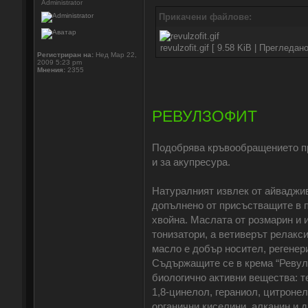
Administrator
Прикачени файлове:
revulzofit.gif [ 9.58 KiB | Прегледан
Регистриран на:
Нед Мар 22,
2009 5:23 pm
Мнения:
2355
РЕВУЛЗОФИТ
Подобрява кръвообращението пр
и за акупресура.
Натуралният извлек от айваджи
допълнено от присъстващите в п
хвойна. Маслата от розмарин и 
тонизатори, а ветиверът релакс
масло е добър носител, регенер
Съдържащите се в крема “Ревулз
биологично активни вещества: т
1,8-цинелол, гераниол, цитронел
органични киселини, алканин и д