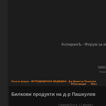
АспиринЪ - Форум за 
Powe
Начало форум
‹
НЕТРАДИЦИОННА МЕДИЦИНА
‹
Д-р Димитър Пашкулев
Регистрация
Влез
Билкови продукти на д-р Пашкулев
Страница
1
от
1
[ 7 мнения ]