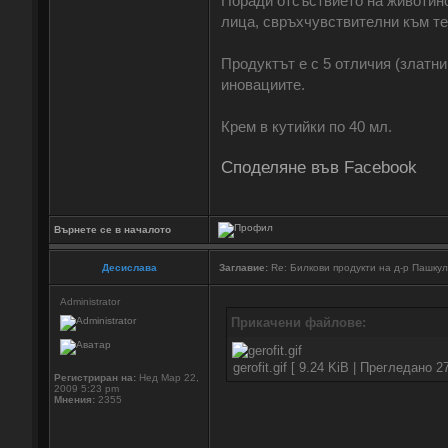
Поради отсъствието на животинс
лица, свръхчувствителни към те
Продуктът е с 5 отличия (златн
иновациите.
Крем в кутийки по 40 мл.
Споделяне във Facebook
Върнете се в началото
Десислава
Заглавие:
Re: Билкови продукти на д-р Пашку
Administrator
Прикачени файлове:
gerofit.gif [ 9.24 KiB | Прегледано 2
Регистриран на:
Нед Мар 22,
2009 5:23 pm
Мнения:
2355