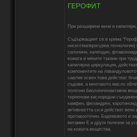
ГЕРОФИТ
При разширени вени и капиляри, 
Съдържащият се в крема “Героф
нискотемпературна технология) 
сапонини, календин, флавоноиди
кожата и меките тъкани при тру
капилярна циркулация, действат
компонентите на лавандуловото 
савлия освен това действат бла
съдове, а ментовото масло обле
полезни биологичноактивни веще
терпенови кислородни съединени
камфен, феландрен, каротиноиди
активността си и действат вено
противооточно. Бадемовото и з
витамин Е и други полезни за у
на кожата вещества.