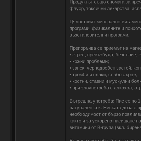
Продуктът също спомага за преч
флуор, токсични лекарства, аспа
Цялостният минерално-витамине
програми, физикалните и психот
възстановителни програми.
Препоръчва се приемът на магне
• стрес, превъзбуда, безсъние, 
• кожни проблеми;
• запек, чернодробен застой, ко
• тромби и плаки, слабо сърце;
• костни, ставни и мускулни бол
• при злоупотреба с алкохол, от
Вътрешна употреба: Пие се по 1-4
натурален сок. Ниската доза е 
необходимост от бързо повлиява
както и за ускорено насищане н
витамини от В-група (вкл. бирена
Външна употреба: За разтривки 