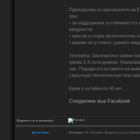
Препоръчва се прилагането на 
при:
• за поддържане устойчивостта 
вредности;
• пресни и стари (включително 
• изриви по устните, ушните мид
Употреба: Засегнатите кожни по
крема 1-3 пъти дневно. Намазан
час. Поради отсъствието на живо
свръхчувствителни към тези про
Крем в кутийки по 40 мл.
Споделяне във Facebook
Върнете се в началото
Десислава
Заглавие:
Re: Билкови продукти на д-р Пашку