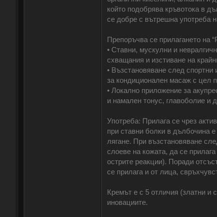
който подобрява кръвотока в дъ
се добре с вътрешна употреба н
Препоръчва се прилагането на “
• Ставни, мускулни и невралгич
схващания и изстиване на крайн
• Възстановяване след спортни 
за кондиционален масаж с цел 
• Локално приложение за акупрес
и намален тонус, главоболие и д
Употреба: Прилага се чрез актив
при ставни болки в дълбочина е
лягане. При възстановяване сле
слоеве на кожата, да се прилага
острите реакции). Поради отсъс
се прилага и от лица, свръхчувс
Кремът е с 5 отличия (златни и
иновациите.