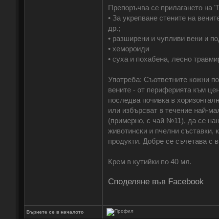
Препоръчва се прилагането на "
• За укрепване стените на венит
др.;
• разширени и чупливи вени и п
• хемороиди
• суха и похабена, лесно травми
Употреба: Съответните кожни по
вените - от периферията към цен
последва почивка в хоризонталн
или избърсват в течение най-мал
(примерно, с чай №11), да се на
животински и пчелни съставки, 
продукти. Добре се съчетава с 
Крем в кутийки по 40 мл.
Споделяне във Facebook
Върнете се в началото