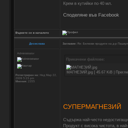
Крем в кутийки по 40 мл.
Споделяне във Facebook
Върнете се в началото
Десислава
Заглавие:
Re: Билкови продукти на д-р Пашку
Administrator
Прикачени файлове:
МАГНЕЗИЙ.jpg [ 45.67 KiB | Прегле
Регистриран на:
Нед Мар 22,
2009 5:23 pm
Мнения:
2355
СУПЕРМАГНЕЗИЙ
Съдържа най-често недостигащит
Продукт с висока чистота, в най