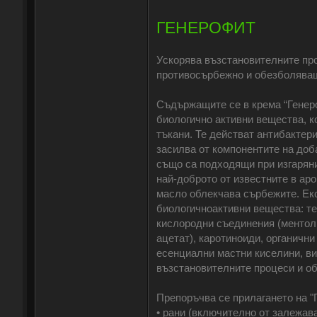
ГЕНЕРОФИТ
Ускорява възстановителните про
противосърбежно и обезболява
Съдържащите се в крема “Генеро
биологично активни вещества, к
тъкани. Те действат антибактер
засилва от компонентите на доб
също са подходящи при изгаряни
най-доброто от известните в ар
масло облекчава сърбежите. Екс
биологичноактивни вещества: те
кислородни съединения (ментол,
ацетат), каротиноиди, органичн
есенциални мастни киселини, ви
възстановителните процеси и о
Препоръчва се прилагането на "
• рани (включително от залежава