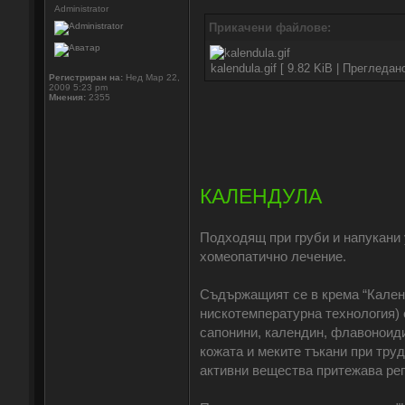
Administrator
Прикачени файлове:
kalendula.gif [ 9.82 KiB | Прегледан
Регистриран на:
Нед Мар 22,
2009 5:23 pm
Мнения:
2355
КАЛЕНДУЛА
Подходящ при груби и напукани 
хомеопатично лечение.
Съдържащият се в крема “Кален
нискотемпературна технология) 
сапонини, календин, флавоноиди
кожата и меките тъкани при тру
активни вещества притежава ре