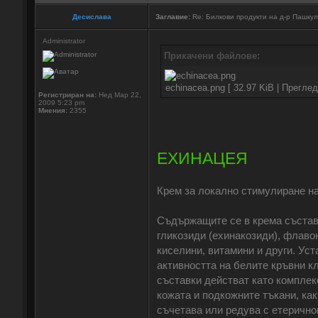
Десислава
Заглавие:
Re: Билкови продукти на д-р Пашку
Administrator
Прикачени файлове:
echinacea.png [ 32.97 KiB | Прегле
Регистриран на:
Нед Мар 22,
2009 5:23 pm
Мнения:
2355
ЕХИНАЦЕЯ
Крем за локално стимулиране на
Съдържащите се в крема състав
гликозиди (ехинакозиди), флаво
киселини, витамини и други. Ус
активността на белите кръвни кл
съставки действат като комплек
кожата и подкожните тъкани, ка
съчетава или редува с етерично