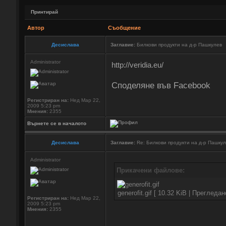
Принтирай
Автор
Съобщение
Десислава
Заглавие:
Билкови продукти на д-р Пашкулев
Administrator
http://veridia.eu/
Споделяне във Facebook
Регистриран на:
Нед Мар 22,
2009 5:23 pm
Мнения:
2355
Върнете се в началото
Десислава
Заглавие:
Re: Билкови продукти на д-р Пашку
Administrator
Прикачени файлове:
generofit.gif [ 10.32 KiB | Прегледа
Регистриран на:
Нед Мар 22,
2009 5:23 pm
Мнения:
2355