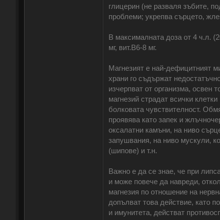
глицерин (не разваля зъбите, п
проблеми; укрепва сърцето, жлез
В максималната доза от 4 ч.л. (2
мг, вит.В6-8 мг.
Магнезият е най-дефицитният м
храни го съдържат недостатъчно
изчерпват от организма, освен т
магнезий страдат всички клетки
болковата чувствителност. Обмя
проявява като запек и жлъчноче
оксалатни камъни, на ниво сърц
запушвания, на ниво мускули, ко
(шипове) и т.н.
Важно е да се знае, че при лип
и може повече да навреди, откол
магнезия по отношение на нервн
допълват това действие, като п
и имунитета, действат противосп