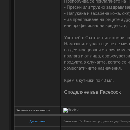
Препоръчва се прилагането на "
• Пресни или трудно заздравява
• Напукана и захабена кожа, охл
• За предпазване на ръцете и д
или професионални вредности;
Употреба: Съответните кожни по
Намазаните участъци не се мият
на дестилационни етерични масл
прилага и от лица, свръхчувств
продукта в случаите, когато се 
хомеопатичните назначения.
Крем в кутийки по 40 мл.
Споделяне във Facebook
Върнете се в началото
Десислава
Заглавие:
Re: Билкови продукти на д-р Пашку