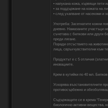
• напукана кожа, кървящи пети и
• за поддържане на кожата на ли
• след ухапване от насекоми и з
Употреба: Засегнатите кожни по
дневно. Намазаните участъци не 
съчетава с билкови или други ба
преди лягане.
Поради отсъствието на животинс
лица, свръхчувствителни към те
Продуктът е с 5 отличия (златн
иновациите.
Крем в кутийки по 40 мл. Билков
Ускорява възстановителните про
противосърбежно и обезболява
Съдържащите се в крема “Генеро
биологично активни вещества, к