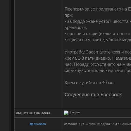
Препоръчва се прилагането на 
при:
• за поддържане устойчивостта 
вредности;
• пресни и стари (включително 
• изриви по устните, ушните мид
Употреба: Засегнатите кожни по
крема 1-3 пъти дневно. Намазан
час. Поради отсъствието на живо
свръхчувствителни към тези про
Крем в кутийки по 40 мл.
Споделяне във Facebook
Върнете се в началото
Десислава
Заглавие:
Re: Билкови продукти на д-р Пашку