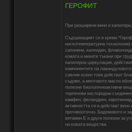
ГЕРОФИТ
При разширени вени и капиляри, 
Съдържащият се в крема “Героф
нискотемпературна технология) 
сапонини, календин, флавоноиди
кожата и меките тъкани при тру
капилярна циркулация, действат
компонентите на лавандуловото 
савлия освен това действат бла
съдове, а ментовото масло обле
полезни биологичноактивни веще
терпенови кислородни съединени
камфен, феландрен, каротиноиди
активността си и действат вено
противооточно. Бадемовото и з
витамин Е и други полезни за у
на кожата вещества.