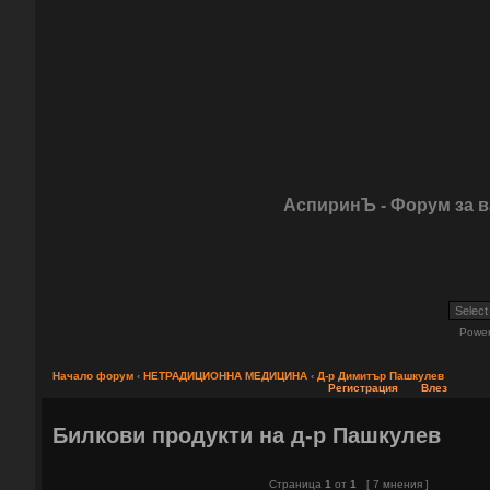
АспиринЪ - Форум за 
Powe
Начало форум
‹
НЕТРАДИЦИОННА МЕДИЦИНА
‹
Д-р Димитър Пашкулев
Регистрация
Влез
Билкови продукти на д-р Пашкулев
Страница
1
от
1
[ 7 мнения ]