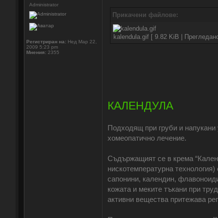
Administrator
Прикачени файлове:
kalendula.gif [ 9.82 KiB | Прегледан
Регистриран на:
Нед Мар 22,
2009 5:23 pm
Мнения:
2355
КАЛЕНДУЛА
Подходящ при груби и напукани 
хомеопатично лечение.
Съдържащият се в крема “Кален
нискотемпературна технология) 
сапонини, календин, флавоноиди
кожата и меките тъкани при тру
активни вещества притежава ре