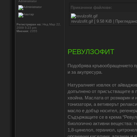
Administrator
Прикачени файлове:
revulzofit.gif [ 9.58 KiB | Прегледан
Регистриран на:
Нед Мар 22,
2009 5:23 pm
Мнения:
2355
РЕВУЛЗОФИТ
Подобрява кръвообращението пр
и за акупресура.
Натуралният извлек от айваджи
допълнено от присъстващите в п
хвойна. Маслата от розмарин и 
тонизатори, а ветиверът релакс
масло е добър носител, регенер
Съдържащите се в крема “Ревулз
биологично активни вещества: т
1,8-цинелол, гераниол, цитронел
органични киселини, алканин и д