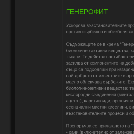
ГЕНЕРОФИТ
Ускорява възстановителните про
противосърбежно и обезболява
Съдържащите се в крема “Генеро
биологично активни вещества, к
тъкани. Те действат антибактер
засилва от компонентите на доб
също са подходящи при изгаряни
най-доброто от известните в ар
масло облекчава сърбежите. Екс
биологичноактивни вещества: те
кислородни съединения (ментол,
ацетат), каротиноиди, органичн
есенциални мастни киселини, ви
възстановителните процеси и о
Препоръчва се прилагането на "
• рани (включително от залежава