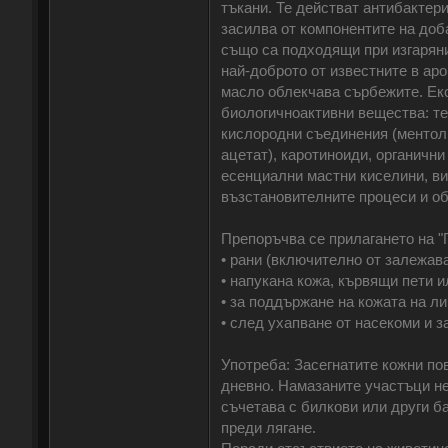
тъкани. Те действат антибактер
засилва от компонентите на доб
също са подходящи при изгаряни
най-доброто от известните в ар
масло облекчава сърбежите. Екс
биологичноактивни вещества: те
кислородни съединения (ментол,
ацетат), каротиноиди, органичн
есенциални мастни киселини, ви
възстановителните процеси и о
Препоръчва се прилагането на "
• рани (включително от залежава
• напукана кожа, кървящи пети и
• за поддържане на кожата на ли
• след ухапване от насекоми и з
Употреба: Засегнатите кожни по
дневно. Намазаните участъци не 
съчетава с билкови или други ба
преди лягане.