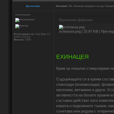
Десислава
Заглавие:
Re: Билкови продукти на д-р Пашку
Administrator
Прикачени файлове:
echinacea.png [ 32.97 KiB | Прегле
Регистриран на:
Нед Мар 22,
2009 5:23 pm
Мнения:
2355
ЕХИНАЦЕЯ
Крем за локално стимулиране на
Съдържащите се в крема състав
гликозиди (ехинакозиди), флаво
киселини, витамини и други. Ус
активността на белите кръвни кл
съставки действат като комплек
кожата и подкожните тъкани, ка
съчетава или редува с етерично