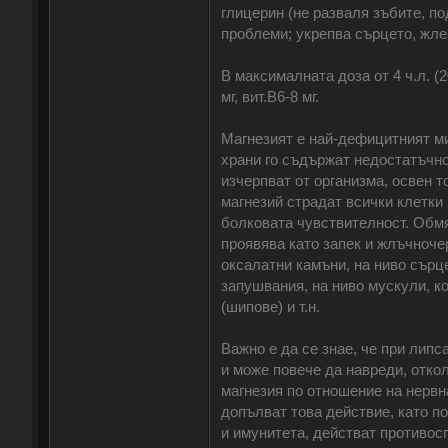
глицерин (не разваля зъбите, п
проблеми; укрепва сърцето, жлез
В максималната доза от 4 ч.л. (2
мг, вит.В6-8 мг.
Магнезият е най-дефицитният м
храни го съдържат недостатъчно
изчерпват от организма, освен т
магнезий страдат всички клетки
болковата чувствителност. Обмя
проявява като запек и жлъчноче
оксалатни камъни, на ниво сърц
запушвания, на ниво мускули, ко
(шипове) и т.н.
Важно е да се знае, че при лип
и може повече да навреди, откол
магнезия по отношение на нервн
допълват това действие, като п
и имунитета, действат противосп