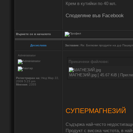
Крем в кутийки по 40 мл.
Споделяне във Facebook
Върнете се в началото
Десислава
Заглавие:
Re: Билкови продукти на д-р Пашку
Administrator
Прикачени файлове:
МАГНЕЗИЙ.jpg [ 45.67 KiB | Прегле
Регистриран на:
Нед Мар 22,
2009 5:23 pm
Мнения:
2355
СУПЕРМАГНЕЗИЙ
Съдържа най-често недостигащит
Продукт с висока чистота, в най