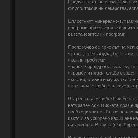
Продуктът също спомага за преч
флуор, токсични лекарства, аспа
Цялостният минерално-витамине
програми, физикалните и психот
възстановителни програми.
Препоръчва се приемът на магне
• стрес, превъзбуда, безсъние, 
• кожни проблеми;
• запек, чернодробен застой, ко
• тромби и плаки, слабо сърце;
• костни, ставни и мускулни бол
• при злоупотреба с алкохол, от
Вътрешна употреба: Пие се по 1-4
натурален сок. Ниската доза е 
необходимост от бързо повлиява
както и за ускорено насищане н
витамини от В-група (вкл. бирена
Външна употреба: За разтривки 