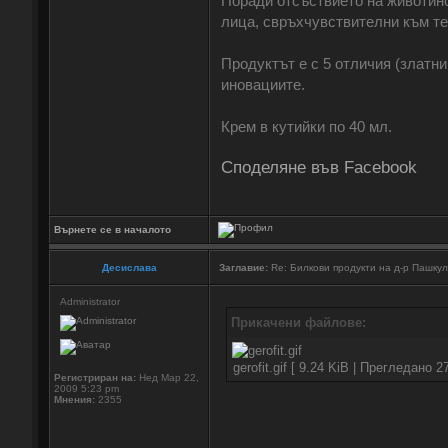
Поради отсъствието на животинс
лица, свръхчувствителни към те
Продуктът е с 5 отличия (златн
иновациите.
Крем в кутийки по 40 мл.
Споделяне във Facebook
Върнете се в началото
Десислава
Заглавие:
Re: Билкови продукти на д-р Пашку
Administrator
Прикачени файлове:
gerofit.gif [ 9.24 KiB | Прегледано 2
Регистриран на:
Нед Мар 22,
2009 5:23 pm
Мнения:
2355