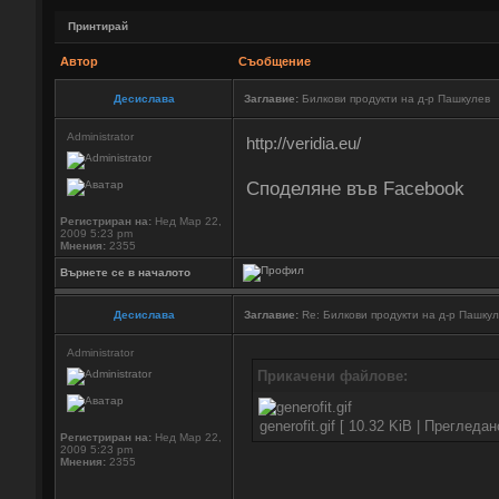
Принтирай
Автор
Съобщение
Десислава
Заглавие:
Билкови продукти на д-р Пашкулев
Administrator
http://veridia.eu/
Споделяне във Facebook
Регистриран на:
Нед Мар 22,
2009 5:23 pm
Мнения:
2355
Върнете се в началото
Десислава
Заглавие:
Re: Билкови продукти на д-р Пашку
Administrator
Прикачени файлове:
generofit.gif [ 10.32 KiB | Прегледа
Регистриран на:
Нед Мар 22,
2009 5:23 pm
Мнения:
2355