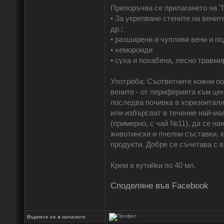
Препоръчва се прилагането на "
• За укрепване стените на венит
др.;
• разширени и чупливи вени и п
• хемороиди
• суха и похабена, лесно травми
Употреба: Съответните кожни по
вените - от периферията към цен
последва почивка в хоризонталн
или избърсват в течение най-мал
(примерно, с чай №11), да се на
животински и пчелни съставки, 
продукти. Добре се съчетава с 
Крем в кутийки по 40 мл.
Споделяне във Facebook
Върнете се в началото