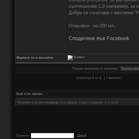
съотношение 1:3 (например, за о
Добре се съчетава с мехлема "Р
Опаковки - по 200 мл.
Споделяне във Facebook
Върнете се в началото
Покажи мненията от миналия:
Страница
1
от
1
[ 7 мнения ]
Кой е на линия
Потребители разглеждащи този форум: 0 регистрирани, и 1 госта
Търсене: