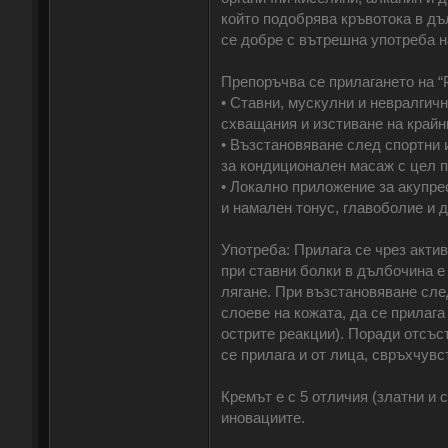
който подобрява кръвотока в дъ
се добре с вътрешна употреба н
Препоръчва се прилагането на “
• Ставни, мускулни и невралгич
схващания и изстиване на крайн
• Възстановяване след спортни 
за кондиционален масаж с цел 
• Локално приложение за акупрес
и намален тонус, главоболие и д
Употреба: Прилага се чрез актив
при ставни болки в дълбочина е
лягане. При възстановяване сле
слоеве на кожата, да се прилага
острите реакции). Поради отсъс
се прилага и от лица, свръхчувс
Кремът е с 5 отличия (златни и
иновациите.