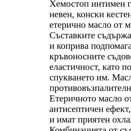
Хемостоп интимен г
невен, конски кестен
етерично масло от м
Съставките съдържащ
и коприва подпомага
кръвоносните съдов
еластичност, като п
спукването им. Мас
противовъзпалителн
Етеричното масло от
антисептичен ефект,
и имат приятен охл
Комбинацията от съ