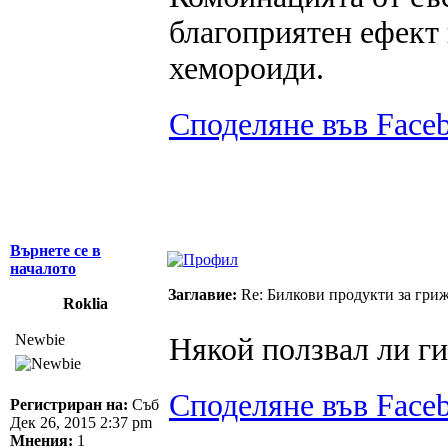
благоприятен ефект
хемороиди.
Споделяне във Face
Върнете се в
началото
Заглавие:
Re: Билкови продукти за гриж
Roklia
Newbie
Някой ползвал ли ги
Споделяне във Face
Регистриран на:
Съб
Дек 26, 2015 2:37 pm
Мнения:
1