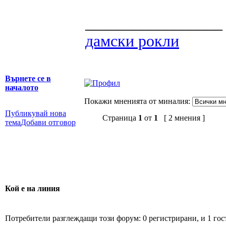
_________________
дамски рокли
Върнете се в
началото
Покажи мненията от миналия:
Публикувай нова
Страница
1
от
1
[ 2 мнения ]
тема
Добави отговор
Кой е на линия
Потребители разглеждащи този форум: 0 регистрирани, и 1 гос