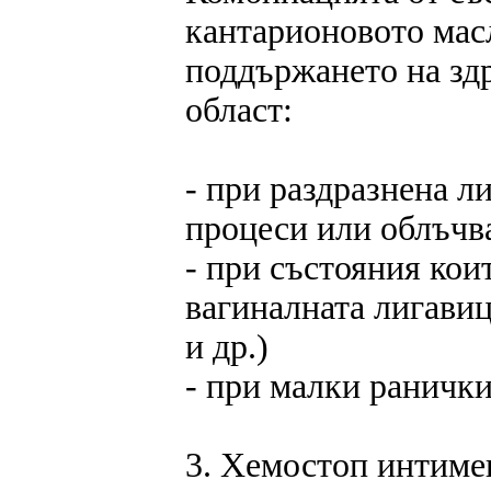
кантарионовото мас
поддържането на зд
област:
- при раздразнена л
процеси или облъчв
- при състояния кои
вагиналната лигавиц
и др.)
- при малки ранички
3. Хемостоп интимен