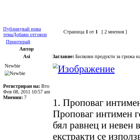
Публикувай нова
Страница
1
от
1
[ 2 мнения ]
тема
Добави отговор
Принтирай
Автор
Asi
Заглавие:
Билкови продукти за грижа н
Newbie
Регистриран на:
Вто
Фев 08, 2011 10:57 am
Мнения:
7
1. Проповаг интиме
Проповаг интимен г
бял равнец и невен 
екстракти се използ