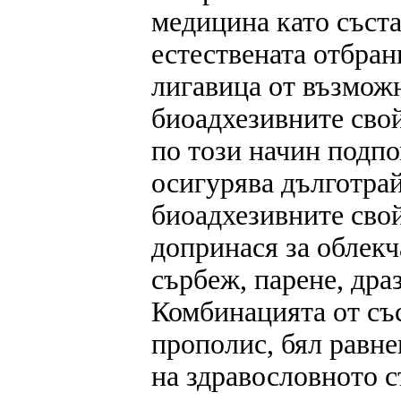
медицина като съста
естествената отбран
лигавица от възмож
биоадхезивните свой
по този начин подпо
осигурява дълготрай
биоадхезивните свой
допринася за облек
сърбеж, парене, дра
Комбинацията от съ
прополис, бял равн
на здравословното с