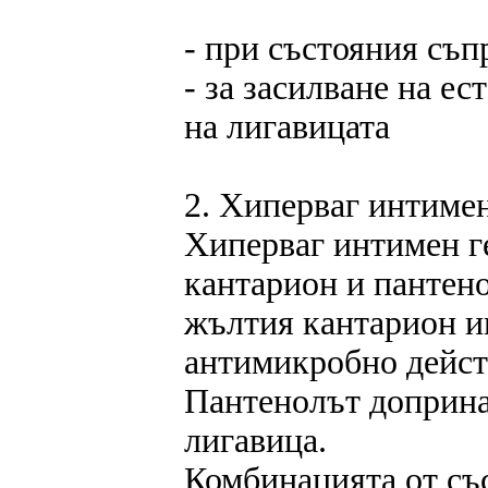
- при състояния съп
- за засилване на е
на лигавицата
2. Хиперваг интимен
Хиперваг интимен г
кантарион и пантено
жълтия кантарион и
антимикробно действ
Пантенолът допринас
лигавица.
Комбинацията от съ