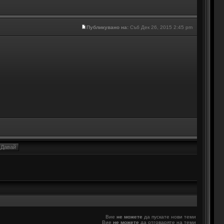
Публикувано на:
Съб Дек 26, 2015 2:45 pm
Вие
не можете
да пускате нови теми
Вие
не можете
да отговаряте на теми