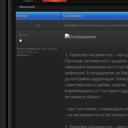
Принтирай
Автор
Съобщение
Asi
Заглавие:
Билкови продукти за грижа на инт
Newbie
Регистриран на:
Вто Фев 08,
2011 10:57 am
1. Проповаг интимен гел – при
Мнения:
7
Проповаг интимен гел съдържа 
народната медицина като съста
инфекции. Благодарение на био
дълготрайна хидратация. Благо
симптоми като сърбеж, парене,
Комбинацията от съставки съдъ
интимната област:
- при състояния съпроводени от
- за засилване на естественат
2. Хиперваг интимен гел – при с