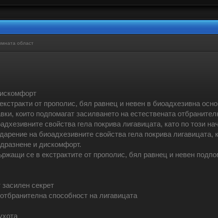
имната област
 дискомфорт
екстракти от прополис, бял равнец и невен в биоадхезивна осно
вки, които подпомагат засилването на естествената отбранител
адхезивните свойства гела покрива лигавицата, като по този на
дарение на биоадхезивните свойства гела покрива лигавицата, 
 дразнене и дискомфорт.
ржащи се в екстрактите от прополис, бял равнец и невен подп
 засилен секрет
а отбранителна способност на лигавицата
ухота