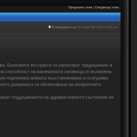
Предишна тема
|
Следваща тема
Публикувано на:
Вто Фев 08, 2011 11:23 am
ва. Билковите екстракти се използват традиционно в
на способност на вагиналната лигавица от възможни
чин подпомага нейното възстановяване и осигурява
което допринася за облекчаване на неприятните
омагат поддържането на здравословното състояние на