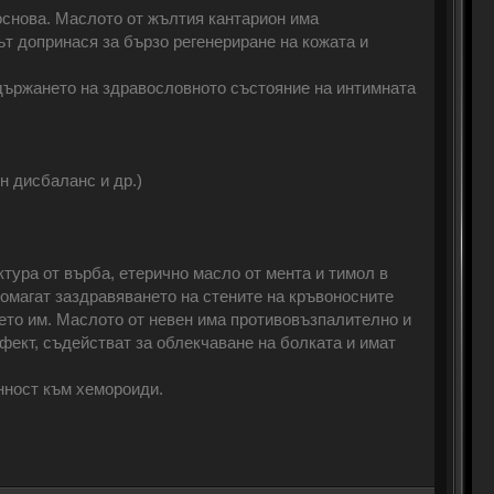
основа. Маслото от жълтия кантарион има
т допринася за бързо регенериране на кожата и
държането на здравословното състояние на интимната
н дисбаланс и др.)
ктура от върба, етерично масло от мента и тимол в
омагат заздравяването на стените на кръвоносните
нето им. Маслото от невен има противовъзпалително и
фект, съдействат за облекчаване на болката и имат
нност към хемороиди.