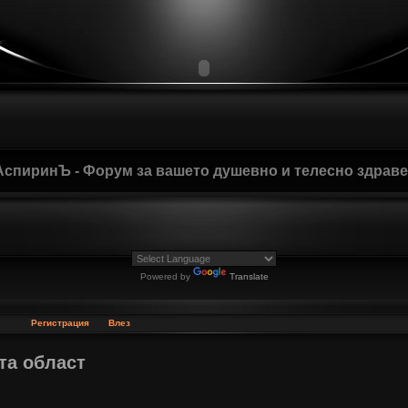
АспиринЪ - Форум за вашето душевно и телесно здрав
Powered by
Translate
Регистрация
Влез
та област