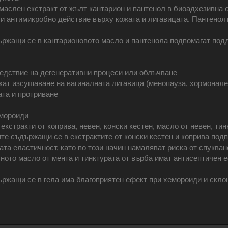
маслен екстракт от жълт кантарион и пантенол в биоадхезивна 
и антимикробно действие върху кожата и лигавицата. Пантенолъ
ржащи се в кантарионовото масло и пантенола подпомагат под
ледствие на дегенеративни процеси или облъчване
икат изсушаване на вагиналната лигавица (менопауза, хормонале
ата и протриване
емороиди
кстракти от коприва, невен, конски кестен, масло от невен, тин
те съдържащи се в екстрактите от конски кестен и коприва подп
ата еластичност, като по този начин намаляват риска от спуква
ното масло от мента и тинктурата от върба имат антисептичен е
ржащи се в гела има благоприятен ефект при хемороиди и скло