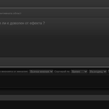
 интимната област
л ли е доволен от ефекта ?
 мненията от миналия:
Сортирай по