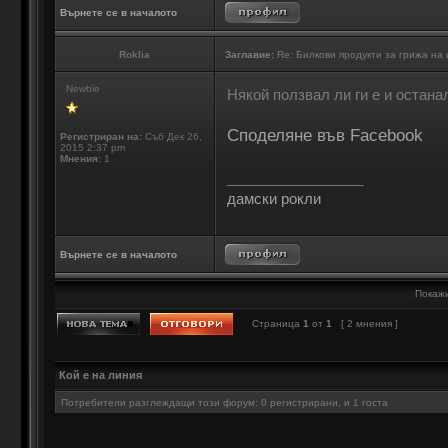
Върнете се в началото
Roklia
Заглавие:
Re: Билкови продукти за грижа на
Newbie
Някой ползвал ли ги е и остана
Споделяне във Facebook
Регистриран на:
Съб Дек 26,
2015 2:37 pm
Мнения:
1
_________________
дамски рокли
Върнете се в началото
Покажи
Страница
1
от
1
[ 2 мнения ]
Кой е на линия
Потребители разглеждащи този форум: 0 регистрирани, и 1 госта