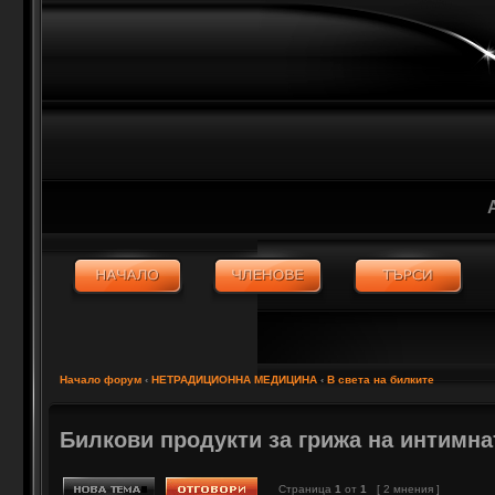
Начало форум
‹
НЕТРАДИЦИОННА МЕДИЦИНА
‹
В света на билките
Билкови продукти за грижа на интимна
Страница
1
от
1
[ 2 мнения ]