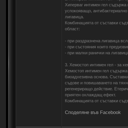
Хиперваг интимен гел съдържа 
успокояващо, антибактериално 
лигавица.
Комбинацията от съставки съдъ
област:
- при раздразнена лигавица вс
- при състояния които предизв
- при малки ранички на лигавиц
3. Хемостоп интимен гел - за х
Хемостоп интимен гел съдържа е
биоадхезивна основа. Съставки
съдове и повишаването на тяхн
регенериращо действие. Етерич
приятен охлаждащ ефект.
Комбинацията от съставки съдъ
Споделяне във Facebook